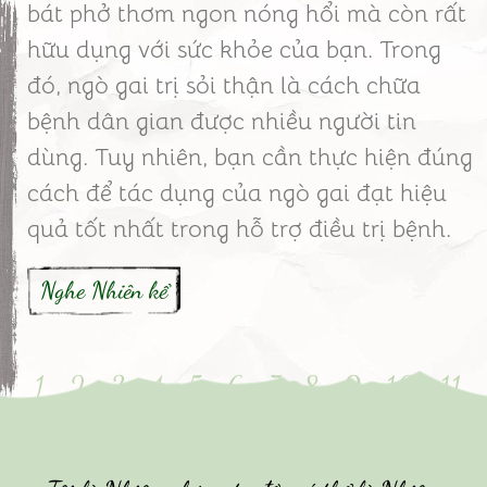
bát phở thơm ngon nóng hổi mà còn rất
hữu dụng với sức khỏe của bạn. Trong
đó, ngò gai trị sỏi thận là cách chữa
bệnh dân gian được nhiều người tin
dùng. Tuy nhiên, bạn cần thực hiện đúng
cách để tác dụng của ngò gai đạt hiệu
quả tốt nhất trong hỗ trợ điều trị bệnh.
Nghe Nhiên kể
1
2
3
4
5
6
7
8
9
10
11
12
13
14
15
16
17
18
19
20
21
22
23
24
25
26
27