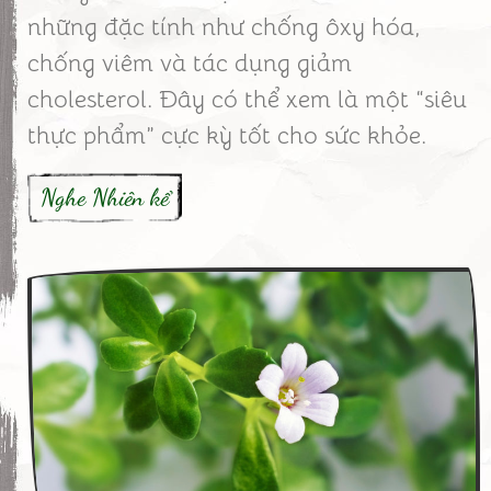
những đặc tính như chống ôxy hóa,
chống viêm và tác dụng giảm
cholesterol. Đây có thể xem là một “siêu
thực phẩm” cực kỳ tốt cho sức khỏe.
Nghe Nhiên kể