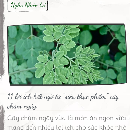
Nghe Nhiên kể
11 lợi ích bất ngờ từ “siêu thực phẩm” cây
chùm ngây
Cây chùm ngây vừa là món ăn ngon vừa
mang đến nhiều lợi ích cho sức khỏe nhờ