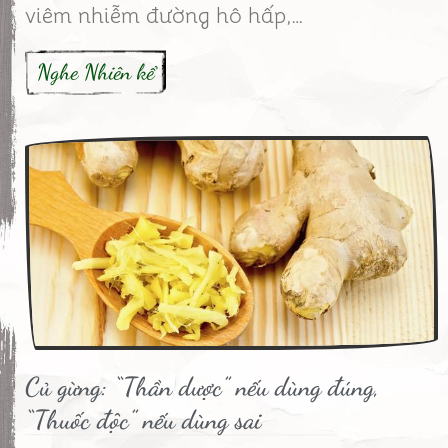
viêm nhiễm đường hô hấp,…
Nghe Nhiên kể
Củ gừng: “Thần dược” nếu dùng đúng,
“Thuốc độc” nếu dùng sai