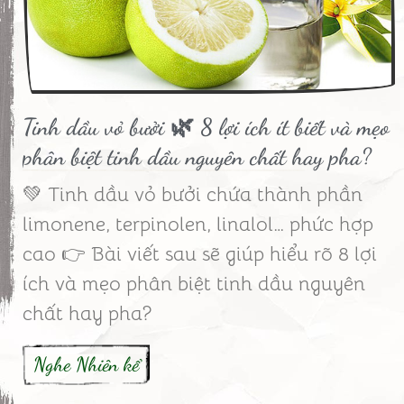
Tinh dầu vỏ bưởi 🌿 8 lợi ích ít biết và mẹo
phân biệt tinh dầu nguyên chất hay pha?
💚 Tinh dầu vỏ bưởi chứa thành phần
limonene, terpinolen, linalol… phức hợp
cao 👉 Bài viết sau sẽ giúp hiểu rõ 8 lợi
ích và mẹo phân biệt tinh dầu nguyên
chất hay pha?
Nghe Nhiên kể