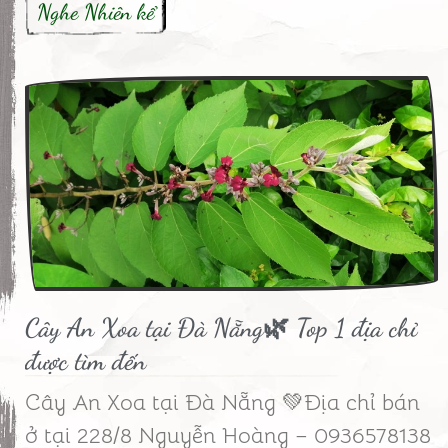
Nghe Nhiên kể
Cây An Xoa tại Đà Nẵng🌿 Top 1 địa chỉ
được tìm đến
Cây An Xoa tại Đà Nẵng 💚Địa chỉ bán
ở tại 228/8 Nguyễn Hoàng – 0936578138