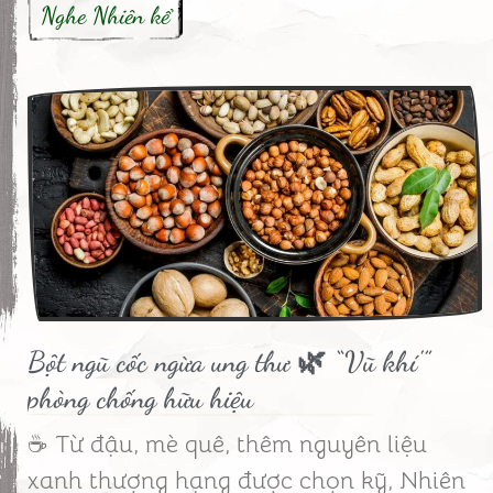
Nghe Nhiên kể
Bột ngũ cốc ngừa ung thư 🌿 “Vũ khí'”
phòng chống hữu hiệu
☕ Từ đậu, mè quê, thêm nguyên liệu
xanh thượng hạng được chọn kỹ, Nhiên