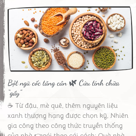
Bột ngũ cốc tăng cân 🌿 Cứu tinh chữa
“gầy”
☕ Từ đậu, mè quê, thêm nguyên liệu
xanh thượng hạng được chọn kỹ, Nhiên
gia công theo công thức truyền thống
của nhà 👉gói theo cái cách: Quà nhà,