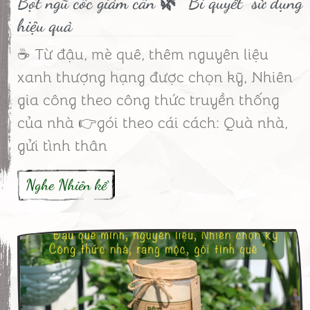
Bột ngũ cốc giảm cân 🌿 “Bí quyết” sử dụng
hiệu quả
☕ Từ đậu, mè quê, thêm nguyên liệu
xanh thượng hạng được chọn kỹ, Nhiên
gia công theo công thức truyền thống
của nhà 👉gói theo cái cách: Quà nhà,
gửi tình thân
Nghe Nhiên kể