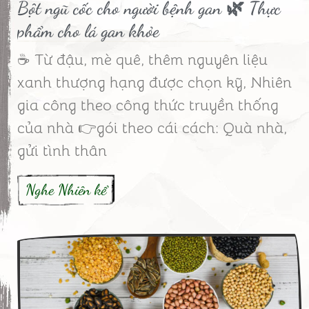
Bột ngũ cốc cho người bệnh gan 🌿 Thực
phẩm cho lá gan khỏe
☕ Từ đậu, mè quê, thêm nguyên liệu
xanh thượng hạng được chọn kỹ, Nhiên
gia công theo công thức truyền thống
của nhà 👉gói theo cái cách: Quà nhà,
gửi tình thân
Nghe Nhiên kể