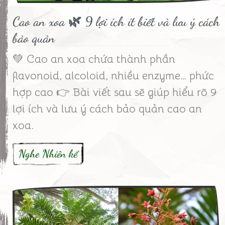
Cao an xoa 🌿 9 lợi ích ít biết và lưu ý cách
bảo quản
💚 Cao an xoa chứa thành phần
flavonoid, alcoloid, nhiều enzyme… phức
hợp cao 👉 Bài viết sau sẽ giúp hiểu rõ 9
lợi ích và lưu ý cách bảo quản cao an
xoa.
Nghe Nhiên kể