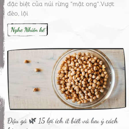
đặc biệt của núi rừng “mật ong”.Vượt
đèo, lội
Nghe Nhiên kể
Đậu gà 🌿 15 lợi ích ít biết và lưu ý cách