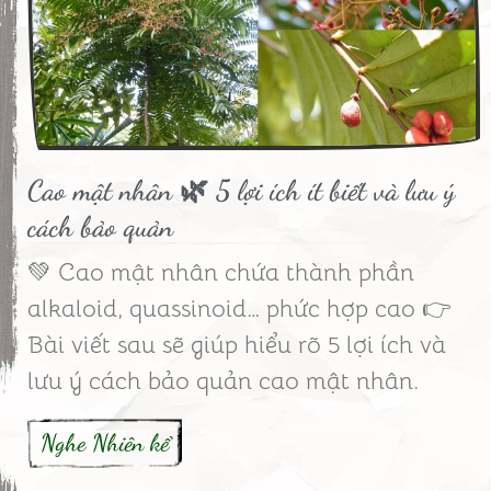
Cao mật nhân 🌿 5 lợi ích ít biết và lưu ý
cách bảo quản
💚 Cao mật nhân chứa thành phần
alkaloid, quassinoid… phức hợp cao 👉
Bài viết sau sẽ giúp hiểu rõ 5 lợi ích và
lưu ý cách bảo quản cao mật nhân.
Nghe Nhiên kể