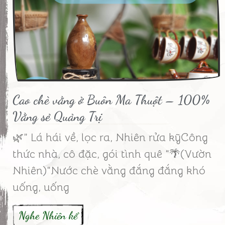
Cao chè vằng ở Buôn Ma Thuột – 100%
Vằng sẻ Quảng Trị
🌿” Lá hái về, lọc ra, Nhiên rửa kỹCông
thức nhà, cô đặc, gói tình quê “🌴(Vườn
Nhiên)“Nước chè vằng đắng đắng khó
uống, uống
Nghe Nhiên kể