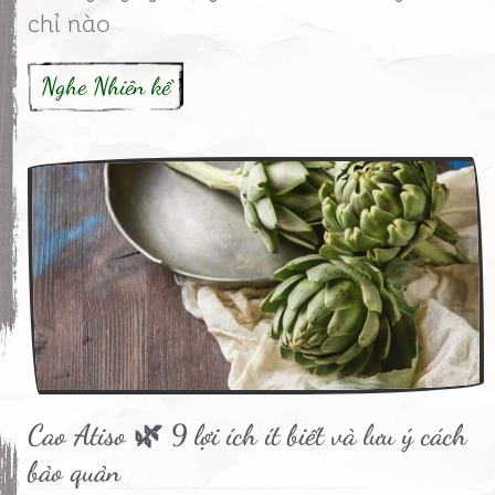
chỉ nào
Nghe Nhiên kể
Cao Atiso 🌿 9 lợi ích ít biết và lưu ý cách
bảo quản