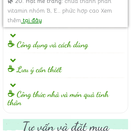
🌿 20. Hạt mè trắng:
chứa thành phần
vitamin nhóm B, E… phức hợp cao Xem
thêm
tại đây
☕ Công dụng và cách dùng
☕ Lưu ý cần thiết
☕ Công thức nhà và món quà tình
thân
Tư vấn và
đặt mua