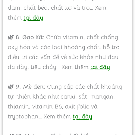
đạm, chất béo, chất xơ và tro… Xem
thêm
tại đây
🌿 8. Gạo lứt:
Chứa vitamin, chất chống
oxy hóa và các loại khoáng chất, hỗ trợ
điều trị các vấn đề về sức khỏe như đau
dạ dày, tiêu chảy… Xem thêm
tại đây
🌿 9. Mè đen:
Cung cấp các chất khoáng
tự nhiên khác như canxi, sắt, mangan,
thiamin, vitamin B6, axit folic và
tryptophan… Xem thêm
tại đây