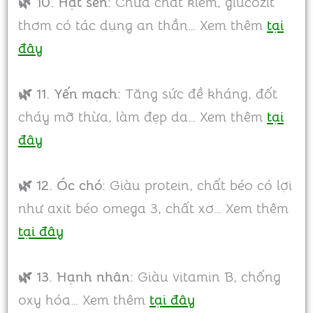
🌿 10. Hạt sen:
Chứa chất kiềm, glucozit
thơm có tác dụng an thần… Xem thêm
tại
đây
🌿 11. Yến mạch:
Tăng sức đề kháng, đốt
cháy mỡ thừa, làm đẹp da… Xem thêm
tại
đây
🌿 12. Óc chó:
Giàu protein, chất béo có lợi
như axit béo omega 3, chất xơ… Xem thêm
tại đây
🌿 13. Hạnh nhân:
Giàu vitamin B, chống
oxy hóa… Xem thêm
tại đây