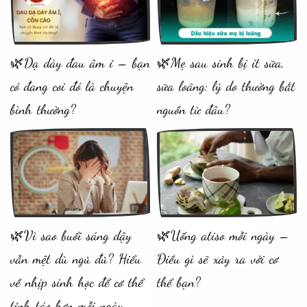
🌿Dạ dày đau âm ỉ – bạn
🌿Mẹ sau sinh bị ít sữa,
có đang coi đó là chuyện
sữa loãng: lý do thường bắt
bình thường?
nguồn từ đâu?
🌿Vì sao buổi sáng dậy
🌿Uống atiso mỗi ngày –
vẫn mệt dù ngủ đủ? Hiểu
Điều gì sẽ xảy ra với cơ
về nhịp sinh học để cơ thể
thể bạn?
tỉnh táo hơn mỗi ngày