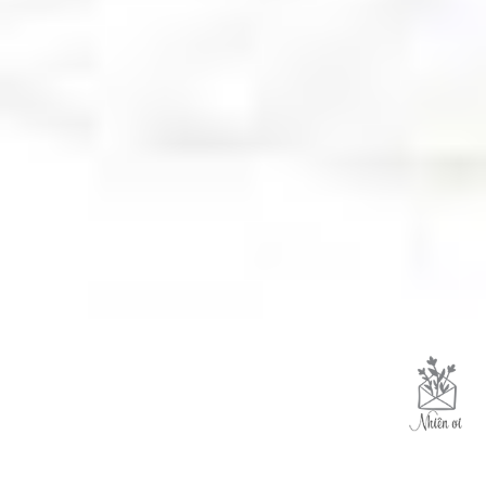
Like trang để cùng Nhiên tận hưởng
cuộc sống yên bình