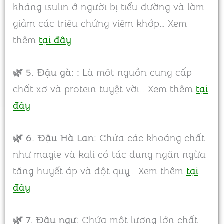
kháng isulin ở người bị tiểu đường và làm
giảm các triệu chứng viêm khớp… Xem
thêm
tại đây
🌿 5.
Đậu gà: :
Là một nguồn cung cấp
chất xơ và protein tuyệt vời… Xem thêm
tại
đây
🌿 6. Đậu Hà Lan:
Chứa các khoáng chất
như magie và kali có tác dụng ngăn ngừa
tăng huyết áp và đột quỵ… Xem thêm
tại
đây
🌿 7.
Đậu ngự:
Chứa một lượng lớn chất