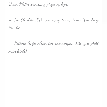
Vườn Nhiên sẵn sàng phục vụ bạn:
– Từ 8h đến 22h các ngày trong tuần. Vui lòng
liên hệ:
– Hotline hoặc nhắn tin messenger (
bên góc phải
màn hình
).