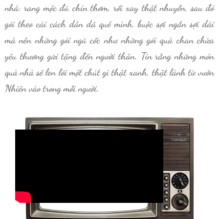
nhà: rang mộc đủ chín thơm, rồi xay thật nhuyễn, sau đó
gói theo cái cách dân dã quê mình,
buộc sợi ngắn sợi dài
mà nên những gói ngũ cốc như những gói quà chan chứa
yêu thương gửi tặng đến người thân.
T
in rằng những món
quà nhà sẽ len lỏi một chút gì thật xanh, thật lành từ vườn
Nhiên vào trong mỗi người.