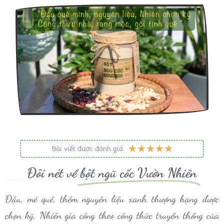
5
★
★
★
★
★
Bài viết được đánh giá
/
Đôi nét về
bột ngũ cốc Vườn Nhiên
5
Đậu, mè quê, thêm nguyên liệu xanh thượng hạng được
chọn kỹ, Nhiên gia công theo công thức truyền thống của