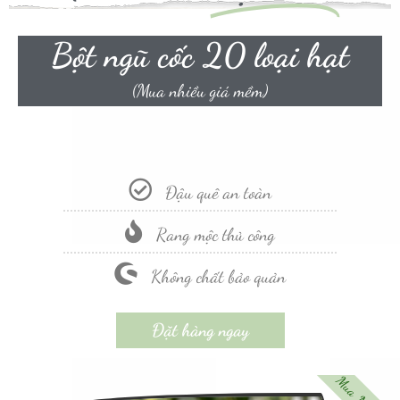
Bột ngũ cốc 20 loại hạt
(Mua nhiều giá mềm)
Đậu quê an toàn
Rang mộc thủ công
Không chất bảo quản
Đặt hàng ngay
Mua Nhiều