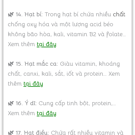
🌿 14. Hạt bí:
Trong hạt bí chứa nhiều
chất
chống oxy hóa và một lượng acid béo
không bão hòa, kali, vitamin B2 và folate…
Xem thêm
tại đây
🌿 15.
Hạt mắc ca:
Giàu vitamin, khoáng
chất, canxi, kali, sắt, iốt và protein… Xem
thêm
tại đây
🌿 16. Ý dĩ:
Cung cấp tinh bột, protein,…
Xem thêm
tại đây
🌿 17. Hạt điều:
Chứa rất nhiều vitamin và