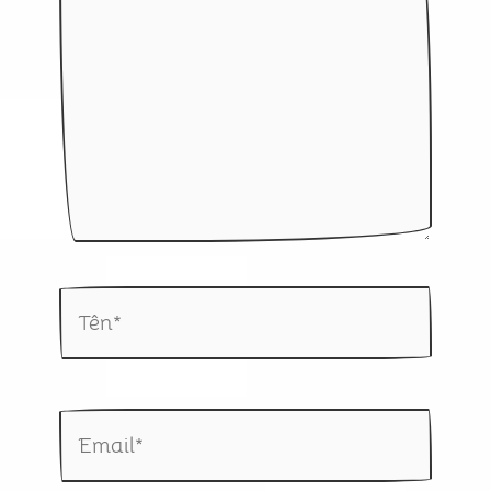
đây...
Tên*
Email*