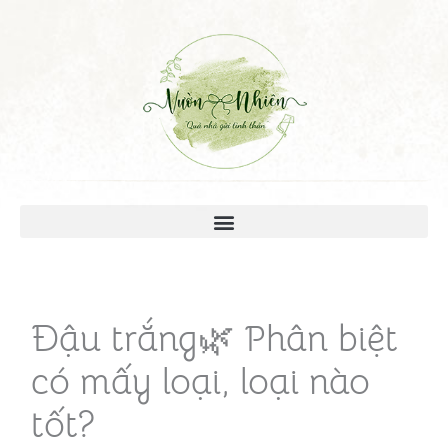
Đậu trắng🌿 Phân biệt
có mấy loại, loại nào
tốt?