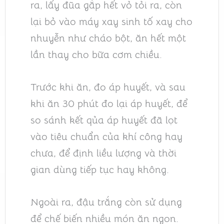
ra, lấy đũa gắp hết vỏ tỏi ra, còn
lại bỏ vào máy xay sinh tố xay cho
nhuyễn như cháo bột, ăn hết một
lần thay cho bữa cơm chiều.
Trước khi ăn, đo áp huyết, và sau
khi ăn 30 phút đo lại áp huyết, để
so sánh kết qủa áp huyết đã lọt
vào tiêu chuẩn của khí công hay
chưa, để định liều lượng và thời
gian dùng tiếp tục hay không.
Ngoài ra, đậu trắng còn sử dụng
để chế biến nhiều món ăn ngon.