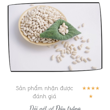
Sản phẩm nhận được
5
★
★
★
★
đánh giá
/
★
5
Đôi nét về
Đậu trắng