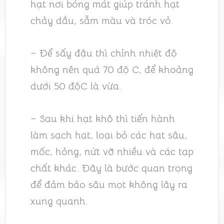
hạt nơi bóng mát giúp tránh hạt
chảy dầu, sẫm màu và tróc vỏ.
– Để sấy đậu thì chỉnh nhiệt độ
không nên quá 70 độ C, để khoảng
dưới 50 độC là vừa.
– Sau khi hạt khô thì tiến hành
làm sạch hạt, loại bỏ các hạt sâu,
mốc, hỏng, nứt vỡ nhiều và các tạp
chất khác. Đây là bước quan trọng
để đảm bảo sâu mọt không lây ra
xung quanh.