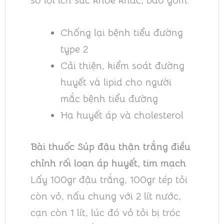
số lợi ích sức khỏe khác, bao gồm:
Chống lại bệnh tiểu đường
type 2
Cải thiện, kiểm soát đường
huyết và lipid cho người
mắc bệnh tiểu đường
Hạ huyết áp và cholesterol
Bài thuốc Súp đậu thận trắng điều
chỉnh rối loạn áp huyết, tim mạch
Lấy 100gr đậu trắng, 100gr tép tỏi
còn vỏ, nấu chung với 2 lít nước,
cạn còn 1 lít, lúc đó vỏ tỏi bị tróc