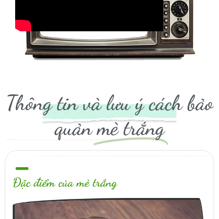
Thông tin và lưu ý cách bảo
quản
mè trắng
Đặc điểm của mè trắng