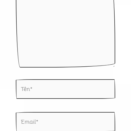
đây...
Tên*
Email*