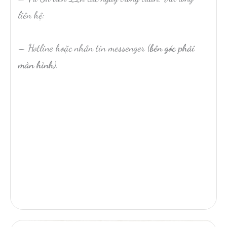
liên hệ:
– Hotline hoặc nhắn tin messenger (
bên góc phải
màn hình
).