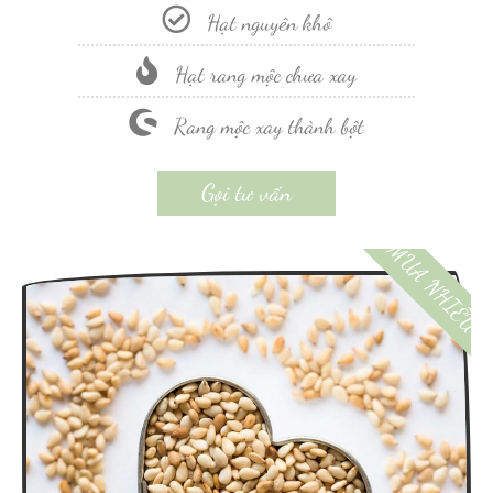
Hạt nguyên khô
Hạt rang mộc chưa xay
Rang mộc xay thành bột
Gọi tư vấn
MUA NHIỀU