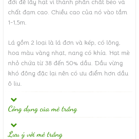
đới để lấy hạt vì thành phần chất béo và
chất đạm cao. Chiều cao của nó vào tầm
1-1,5m.
Lá gồm 2 loại là lá đơn và kép, có lông,
hoa màu vàng nhạt, nang có khía. Hạt mè
nhỏ chứa từ 38 đến 50% dầu. Dầu vừng
khó đông đặc lại nên có ưu điểm hơn dầu
ô liu.
Công dụng của mè trắng
Lưu ý với mè trắng