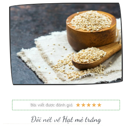
5
★
★
★
★
★
Bài viết được đánh giá
/
Đôi nét về
Hạt mè trắng
5