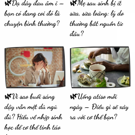
🌿Dạ dày đau âm ỉ –
🌿Mẹ sau sinh bị ít
bạn có đang coi đó là
sữa, sữa loãng: lý do
chuyện bình thường?
thường bắt nguồn từ
đâu?
🌿Vì sao buổi sáng
🌿Uống atiso mỗi
dậy vẫn mệt dù ngủ
ngày – Điều gì sẽ xảy
đủ? Hiểu về nhịp sinh
ra với cơ thể bạn?
học để cơ thể tỉnh táo