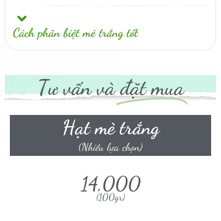
Cách phân biệt mè trắng tốt
Tư vấn và
đặt mua
Hạt mè trắng
(Nhiều lựa chọn)
14,000
(100gr)