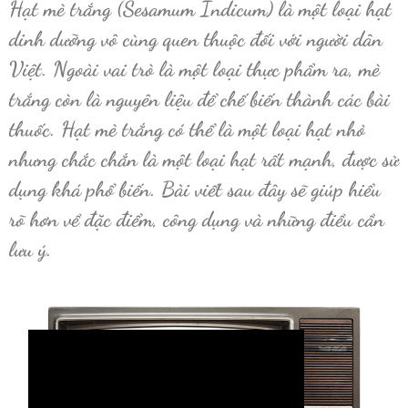
Hạt mè trắng
(Sesamum Indicum) là một loại hạt
dinh dưỡng vô cùng quen thuộc đối với người dân
Việt. Ngoài vai trò là một loại thực phẩm ra, mè
trắng còn là nguyên liệu để chế biến thành các bài
thuốc. Hạt mè trắng có thể là một loại hạt nhỏ
nhưng chắc chắn là một loại hạt rất mạnh, được sử
dụng khá phổ biến. Bài viết sau đây sẽ giúp hiểu
rõ hơn về đặc điểm, công dụng và những điều cần
lưu ý.