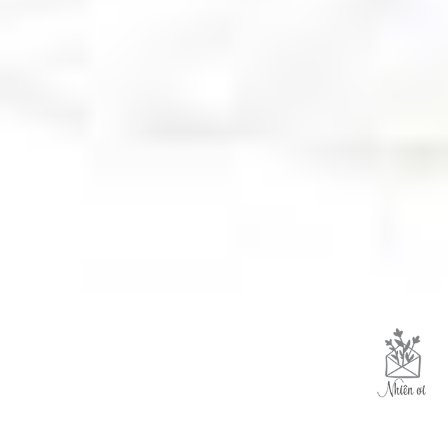
Like trang để cùng Nhiên tận hưởng
cuộc sống yên bình