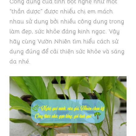
Công dụng của tinh bột nghệ như một
“thần dược” được nhiều chị em mách
nhau sử dụng bởi nhiều công dụng trong
làm đẹp, sức khỏe đáng kinh ngạc. Vậy
hãy cùng Vườn Nhiên tìm hiểu cách sử
dụng đúng để cải thiện sức khỏe và sáng
da nhé.