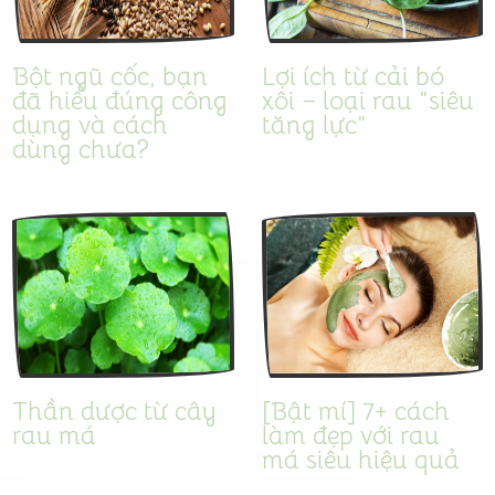
Bột ngũ cốc, bạn
Lợi ích từ cải bó
đã hiểu đúng công
xôi – loại rau “siêu
dụng và cách
tăng lực”
dùng chưa?
Thần dược từ cây
[Bật mí] 7+ cách
rau má
làm đẹp với rau
má siêu hiệu quả