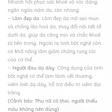
Nhanh hồi phục sức khoẻ và vóc dáng;
ngăn ngừa nám da, tàn nhang.
–
Làm đẹp da:
Làm đẹp da mờ sẹo mụn
và chống lão hoá da; thay đổi nội tiết tố
dưới da, giúp da căng mịn và chắc khoẻ
từ bên trong. Ngoài ra tinh bột nghệ còn
có khả năng làm giảm chứng rụng tóc
của cơ thể.
–
Người đau dạ dày
: Công dụng của tinh
bột nghệ có thể làm lành vết thương,
viêm loét dạ dày, hỗ trợ điều trị viêm đại
tràng.
(Cảnh báo: Phụ nữ có thai, người thiếu
máu không nên dùng)