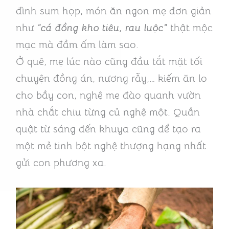
đình sum họp, món ăn ngon mẹ đơn giản
như
“cá đồng kho tiêu, rau luộc”
thật mộc
mạc mà đầm ấm làm sao.
Ở quê, mẹ lúc nào cũng đầu tắt mặt tối
chuyện đồng án, nương rẫy,… kiếm ăn lo
cho bầy con, nghệ mẹ đào quanh vườn
nhà chắt chiu từng củ nghệ một. Quần
quật từ sáng đến khuya cũng để tạo ra
một mẻ tinh bột nghệ thượng hạng nhất
gửi con phương xa.