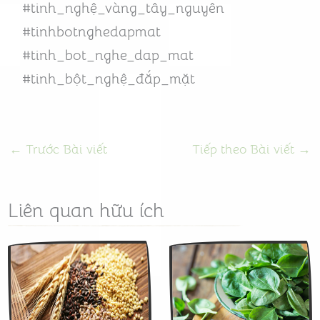
#tinh_nghệ_vàng_tây_nguyên
#tinhbotnghedapmat
#tinh_bot_nghe_dap_mat
#tinh_bột_nghệ_đắp_mặt
←
Trước Bài viết
Tiếp theo Bài viết
→
Liên quan hữu ích