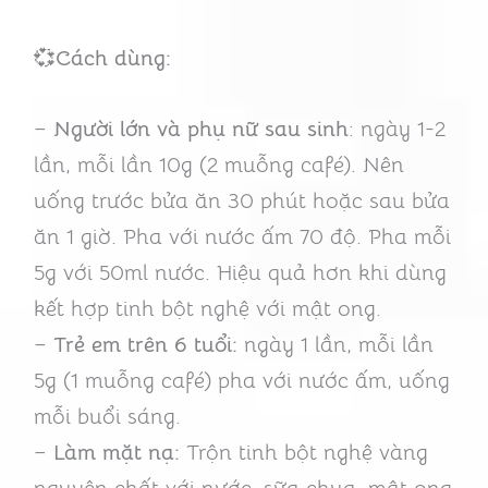
💞
Cách dùng:
–
Người lớn và phụ nữ sau sinh
: ngày 1-2
lần, mỗi lần 10g (2 muỗng café). Nên
uống trước bửa ăn 30 phút hoặc sau bửa
ăn 1 giờ. Pha với nước ấm 70 độ. Pha mỗi
5g với 50ml nước. Hiệu quả hơn khi dùng
kết hợp tinh bột nghệ với mật ong.
–
Trẻ em trên 6 tuổi:
ngày 1 lần, mỗi lần
5g (1 muỗng café) pha với nước ấm, uống
mỗi buổi sáng.
–
Làm mặt nạ:
Trộn tinh bột nghệ vàng