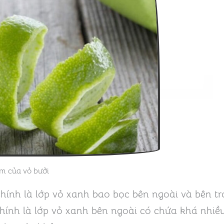
m của vỏ bưởi
hính là lớp vỏ xanh bao bọc bên ngoài và bên tr
hính là lớp vỏ xanh bên ngoài có chứa khá nhiề