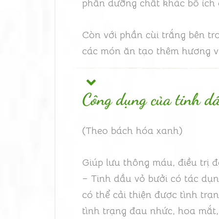
phần dưỡng chất khác bổ ích 
Còn với phần cùi trắng bên t
các món ăn tạo thêm hương vị
Công dụng của tinh dầ
(Theo bách hóa xanh)
Giúp lưu thông máu, điều trị 
– Tinh dầu vỏ bưởi có tác dụ
có thể cải thiện được tình tr
tình trạng đau nhức, hoa mắt