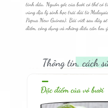
tinh dầu. Nguồn gốc của bưởi có thể có 
vùng địa lý sinh học trải dài từ Malays
Papua New Guinea). Bài viết sau đây sẽ 
điểm, công dụng và những điều cần lưu ý
Thông tin, cách s
Đặc điểm của vỏ bưởi