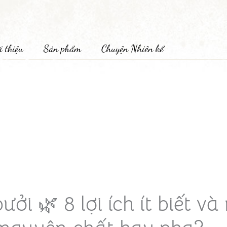
i thiệu
Sản phẩm
Chuyện Nhiên kể
ưởi 🌿 8 lợi ích ít biết v