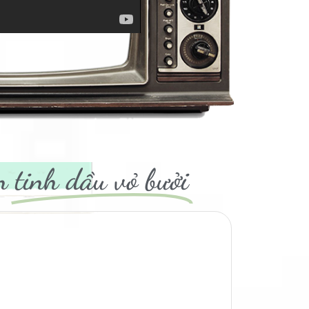
n
tinh dầu vỏ bưởi