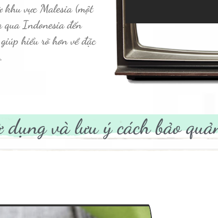
từ khu vực Malesia (một
ia qua Indonesia đến
giúp hiểu rõ hơn về đặc
.
ử dụng và lưu ý cách bảo quả