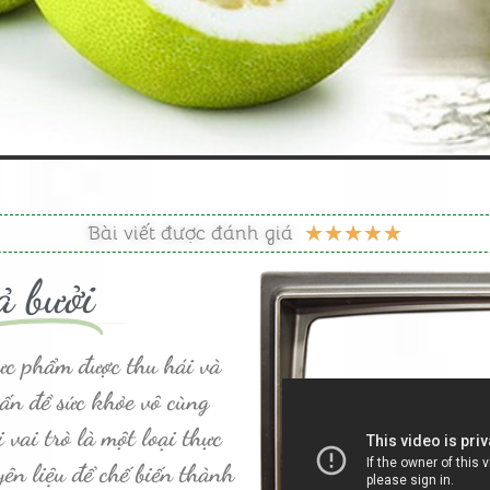
5
Bài viết được đánh giá
★
★
★
★
★
/
ả bưởi
5
hực phẩm được thu hái và
vấn đề sức khỏe vô cùng
 vai trò là một loại thực
ên liệu để chế biến thành