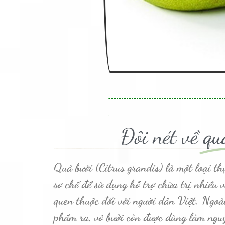
Đôi nét về
qu
Quả bưởi (Citrus grandis) là một loại t
sơ chế để sử dụng hỗ trợ chữa trị nhiều 
quen thuộc đối với người dân Việt. Ngoài
phẩm ra, vỏ bưởi còn được dùng làm nguy