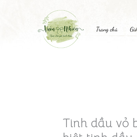
Trang chủ
Giớ
Tinh dầu vỏ b