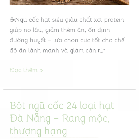
lâu
và
☕Ngũ cốc hạt siêu giàu chất xơ, protein
giảm
giúp no lâu, giảm thèm ăn, ổn định
thèm
đường huyết – lựa chọn cực tốt cho chế
ăn?
độ ăn lành mạnh và giảm cân.👉
Đọc thêm »
Bột ngũ cốc 24 loại hạt
Bột
ngũ
Đà Nẵng – Rang mộc,
cốc
thượng hạng
24