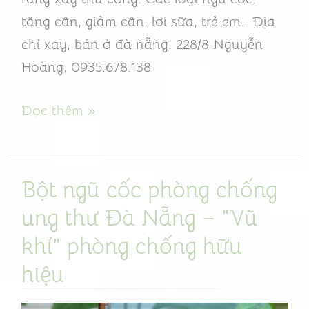
cho
tăng cân, giảm cân, lợi sữa, trẻ em… Địa
não
chỉ xay, bán ở đà nẵng: 228/8 Nguyễn
bộ
Hoàng, 0935.678.138
khỏe
Đọc thêm »
Bột ngũ cốc phòng chống
Bột
ngũ
ung thư Đà Nẵng – “Vũ
cốc
khí” phòng chống hữu
phòng
hiệu
chống
ung