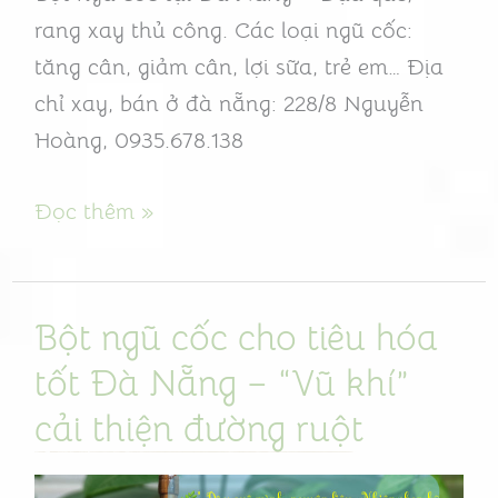
rang xay thủ công. Các loại ngũ cốc:
mộc
tăng cân, giảm cân, lợi sữa, trẻ em… Địa
chỉ xay, bán ở đà nẵng: 228/8 Nguyễn
Hoàng, 0935.678.138
Đọc thêm »
Bột ngũ cốc cho tiêu hóa
Bột
ngũ
tốt Đà Nẵng – “Vũ khí”
cốc
cải thiện đường ruột
cho
tiêu