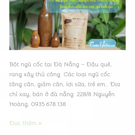
hóa
tốt
Đà
Nẵng
–
“Vũ
Bột ngũ cốc tại Đà Nẵng – Đậu quê,
khí”
rang xây thủ công. Các loại ngũ cốc:
cải
tăng cân, giảm cân, lợi sữa, trẻ em… Địa
thiện
chỉ xay, bán ở đà nẵng: 228/8 Nguyễn
đường
Hoàng, 0935.678.138
ruột
Đọc thêm »