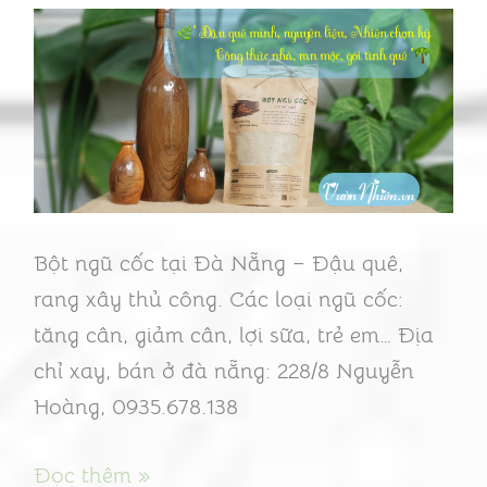
người
tim
mạch
Đà
Nẵng
–
Thực
Bột ngũ cốc tại Đà Nẵng – Đậu quê,
phẩm
rang xây thủ công. Các loại ngũ cốc:
cho
tăng cân, giảm cân, lợi sữa, trẻ em… Địa
trái
chỉ xay, bán ở đà nẵng: 228/8 Nguyễn
tim
Hoàng, 0935.678.138
khỏe
Đọc thêm »