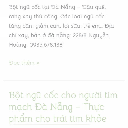
cho
Bột ngũ cốc tại Đà Nẵng – Đậu quê,
lá
rang xay thủ công. Các loại ngũ cốc:
gan
tăng cân, giảm cân, lợi sữa, trẻ em… Địa
khỏe
chỉ xay, bán ở đà nẵng: 228/8 Nguyễn
Hoàng, 0935.678.138
Đọc thêm »
Bột ngũ cốc cho người tim
Bột
ngũ
mạch Đà Nẵng – Thực
cốc
phẩm cho trái tim khỏe
cho