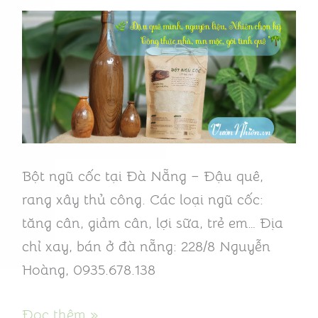
loại
hạt
Đà
Nẵng
–
Rang
mộc,
Bột ngũ cốc tại Đà Nẵng – Đậu quê,
thượng
rang xây thủ công. Các loại ngũ cốc:
hạng
tăng cân, giảm cân, lợi sữa, trẻ em… Địa
chỉ xay, bán ở đà nẵng: 228/8 Nguyễn
Hoàng, 0935.678.138
Đọc thêm »