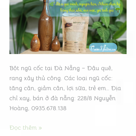
thư
Đà
Nẵng
–
“Vũ
khí”
phòng
Bột ngũ cốc tại Đà Nẵng – Đậu quê,
chống
rang xây thủ công. Các loại ngũ cốc:
hữu
tăng cân, giảm cân, lợi sữa, trẻ em… Địa
hiệu
chỉ xay, bán ở đà nẵng: 228/8 Nguyễn
Hoàng, 0935.678.138
Đọc thêm »