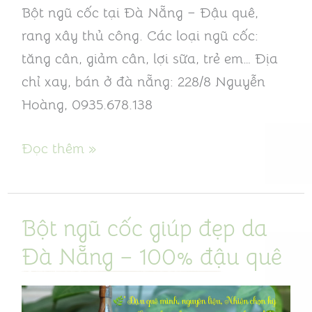
Bột ngũ cốc tại Đà Nẵng – Đậu quê,
thượng
rang xây thủ công. Các loại ngũ cốc:
hạng
tăng cân, giảm cân, lợi sữa, trẻ em… Địa
chỉ xay, bán ở đà nẵng: 228/8 Nguyễn
Hoàng, 0935.678.138
Đọc thêm »
Bột ngũ cốc giúp đẹp da
Bột
ngũ
Đà Nẵng – 100% đậu quê
cốc
giúp