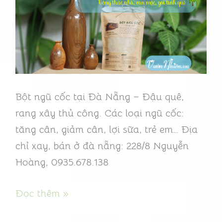
đẹp
da
Đà
Nẵng
–
100%
Bột ngũ cốc tại Đà Nẵng – Đậu quê,
đậu
rang xây thủ công. Các loại ngũ cốc:
quê
tăng cân, giảm cân, lợi sữa, trẻ em… Địa
chỉ xay, bán ở đà nẵng: 228/8 Nguyễn
Hoàng, 0935.678.138
Đọc thêm »