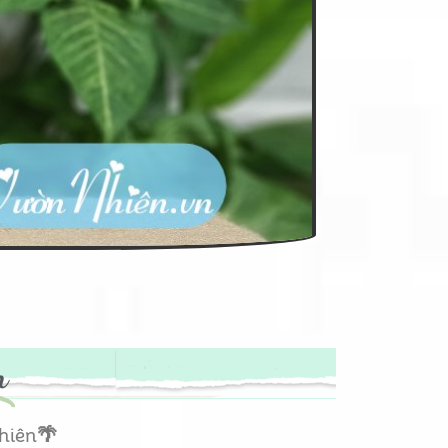
m
hiên
🌴