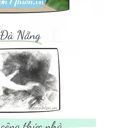
i Đà Nẵng
à
công thức nhà