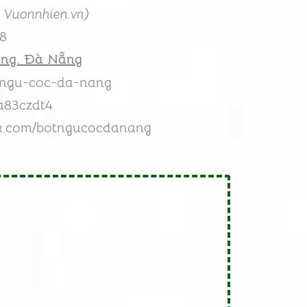
 Vuonnhien.vn)
38
àng. Đà Nẵng
n/ngu-coc-da-nang
a83czdt4
ok.com/botngucocdanang