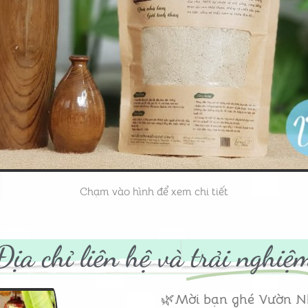
Chạm vào hình để xem chi tiết
Địa chỉ liên hệ và
trải nghiệ
🌿
Mời bạn ghé Vườn N