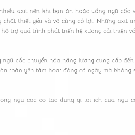
iều axit nên khi bạn ăn hoặc uống ngũ cốc và
hất thiết yếu và vô cùng có lợi. Những axit am
ỗ trợ quá trình phát triển hệ xương cải thiện v
 ngũ cốc chuyển hóa năng lượng cung cấp đến 
oàn toàn yên tâm hoạt động cả ngày mà không s
uong-ngu-coc-co-tac-dung-gi-loi-ich-cua-ngu-c