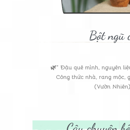
Bột ngũ 
🌿” Đậu quê mình, nguyên liệ
Công thức nhà, rang mộc, g
(Vườn Nhiên
Câu chuyện bộ