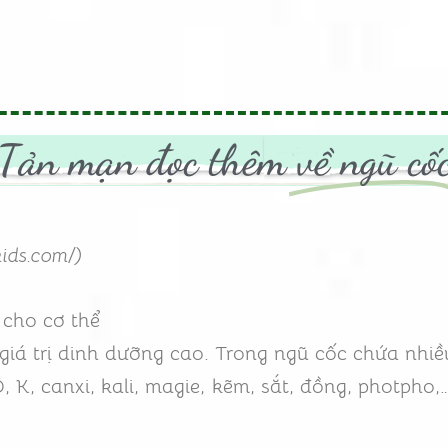
Tản mạn đọc thêm
về ngũ cố
kids.com/)
 cho cơ thể
giá trị dinh dưỡng cao. Trong ngũ cốc chứa nhi
D, K, canxi, kali, magie, kẽm, sắt, đồng, photpho,