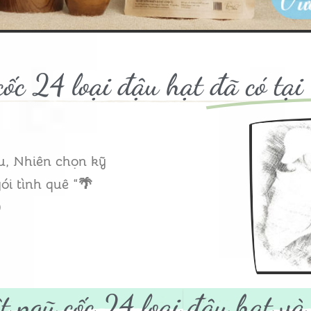
cốc 24 loại đậu hạt
đã có tạ
u, Nhiên chọn kỹ
ói tình quê “🌴
)
t ngũ cốc 24 loại đậu hạt v