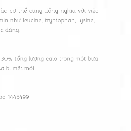
o cơ thể cũng đồng nghĩa với việc
in như leucine, tryptophan, lysine,…
óc dáng.
30% tổng lượng calo trong một bữa
ợ bị mệt mỏi.
oc-1445499