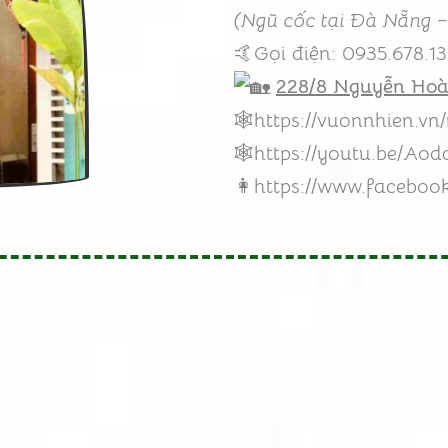
(Ngũ cốc tại Đà Nẵng –
🤙Gọi điện: 0935.678.1
228/8 Nguyễn Ho
🕸️
https://vuonnhien.v
🕸️
https://youtu.be/Aod
👩
https://www.facebo