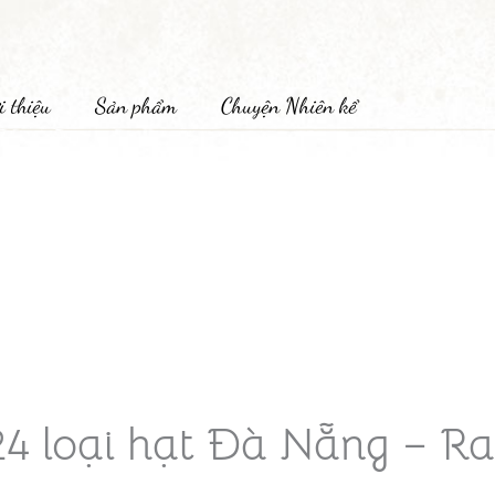
i thiệu
Sản phẩm
Chuyện Nhiên kể
24 loại hạt Đà Nẵng – R