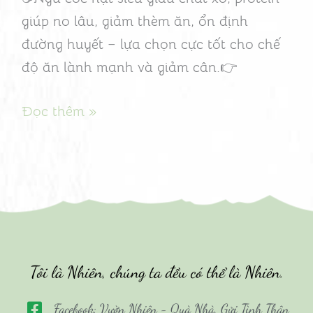
giảm
giúp no lâu, giảm thèm ăn, ổn định
thèm
đường huyết – lựa chọn cực tốt cho chế
ăn?
độ ăn lành mạnh và giảm cân.👉
Đọc thêm »
Tôi là Nhiên, chúng ta đều có thể là Nhiên.
Facebook: Vườn Nhiên - Quà Nhà, Gửi Tình Thân