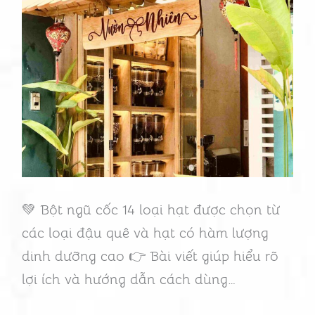
hạt
🌿
Đậu
quê,
rang
mộc,
thượng
hạng
💚 Bột ngũ cốc 14 loại hạt được chọn từ
các loại đậu quê và hạt có hàm lượng
dinh dưỡng cao 👉 Bài viết giúp hiểu rõ
lợi ích và hướng dẫn cách dùng…