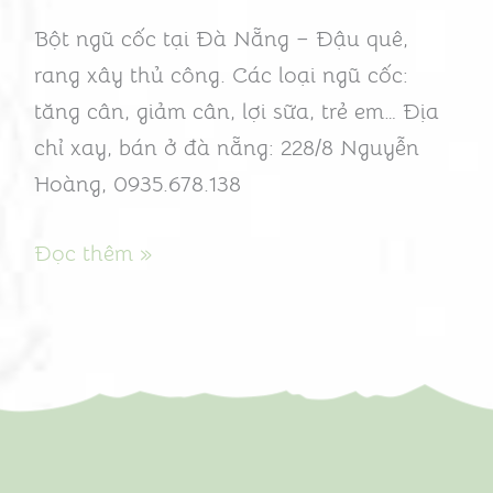
“chữa
Bột ngũ cốc tại Đà Nẵng – Đậu quê,
gầy”
rang xây thủ công. Các loại ngũ cốc:
tăng cân, giảm cân, lợi sữa, trẻ em… Địa
chỉ xay, bán ở đà nẵng: 228/8 Nguyễn
Hoàng, 0935.678.138
Đọc thêm »