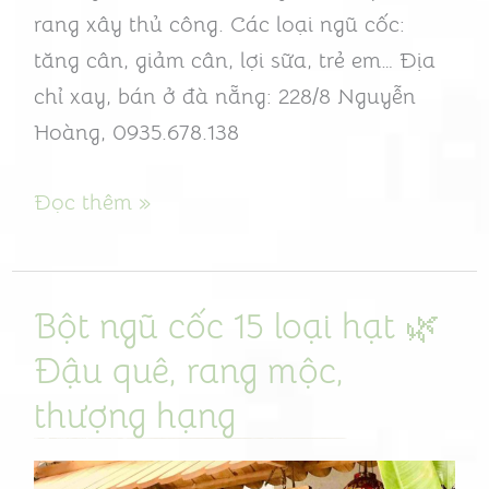
rang xây thủ công. Các loại ngũ cốc:
hạng
tăng cân, giảm cân, lợi sữa, trẻ em… Địa
chỉ xay, bán ở đà nẵng: 228/8 Nguyễn
Hoàng, 0935.678.138
Đọc thêm »
Bột ngũ cốc 15 loại hạt 🌿
Bột
ngũ
Đậu quê, rang mộc,
cốc
thượng hạng
15
loại