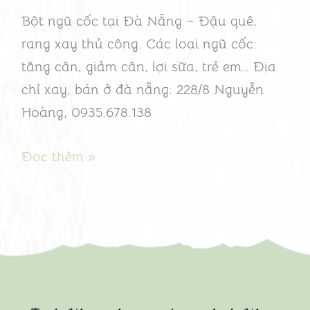
cho
Bột ngũ cốc tại Đà Nẵng – Đậu quê,
lá
rang xay thủ công. Các loại ngũ cốc:
gan
tăng cân, giảm cân, lợi sữa, trẻ em… Địa
khỏe
chỉ xay, bán ở đà nẵng: 228/8 Nguyễn
Hoàng, 0935.678.138
Đọc thêm »