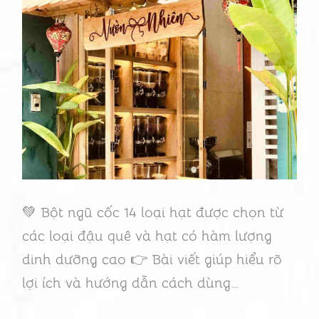
hạt
🌿
Đậu
quê,
rang
mộc,
thượng
hạng
💚 Bột ngũ cốc 14 loại hạt được chọn từ
các loại đậu quê và hạt có hàm lượng
dinh dưỡng cao 👉 Bài viết giúp hiểu rõ
lợi ích và hướng dẫn cách dùng…