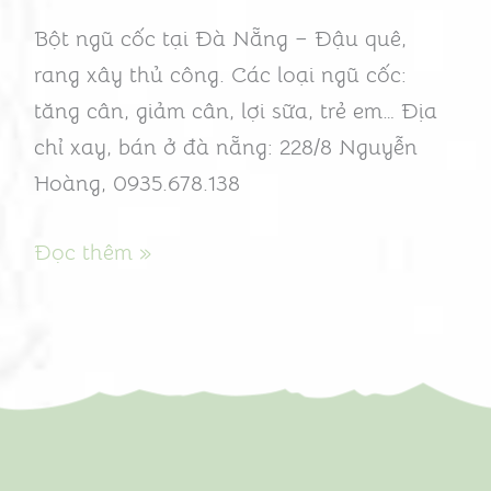
công
Bột ngũ cốc tại Đà Nẵng – Đậu quê,
thức
rang xây thủ công. Các loại ngũ cốc:
nhà
tăng cân, giảm cân, lợi sữa, trẻ em… Địa
chỉ xay, bán ở đà nẵng: 228/8 Nguyễn
Hoàng, 0935.678.138
Đọc thêm »