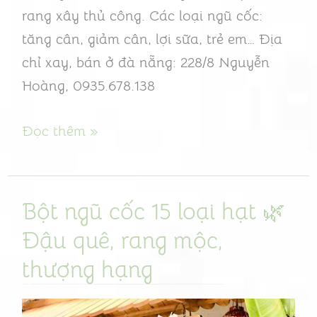
rang xây thủ công. Các loại ngũ cốc:
hạng
tăng cân, giảm cân, lợi sữa, trẻ em… Địa
chỉ xay, bán ở đà nẵng: 228/8 Nguyễn
Hoàng, 0935.678.138
Đọc thêm »
Bột ngũ cốc 15 loại hạt 🌿
Bột
ngũ
Đậu quê, rang mộc,
cốc
thượng hạng
15
loại