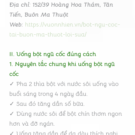
Địa chỉ: 152/39 Hoàng Hoa Thám, Tân
Tiến, Buôn Ma Thuột
Web:
https://vuonnhien.vn/bot-ngu-coc-
tai-buon-ma-thuot-loi-sua/
II. Uống bột ngũ cốc đúng cách
1. Nguyên tắc chung khi uống bột ngũ
cốc
✓ Pha 2 thìa bột với nước sôi uống vào
buổi sáng trong 4 ngày đầu.
✓ Sau đó tăng dần số bữa.
✓ Dùng nước sôi để bột chín thơm ngon
hơn và đỡ ngán.
✓ Uống tăng dần để dạ dày thích nghi