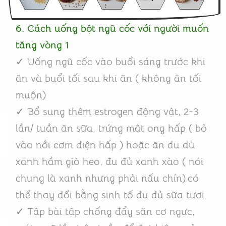
6. Cách uống bột ngũ cốc với người muốn
tăng vòng 1
✓ Uống ngũ cốc vào buổi sáng trước khi
ăn và buổi tối sau khi ăn ( không ăn tối
muộn)
✓ Bổ sung thêm estrogen động vật, 2-3
lần/ tuần ăn sữa, trứng mật ong hấp ( bỏ
vào nồi cơm điện hấp ) hoặc ăn đu đủ
xanh hầm giò heo, đu đủ xanh xào ( nói
chung là xanh nhưng phải nấu chín).có
thể thay đổi bằng sinh tố đu đủ sữa tươi.
✓ Tập bài tập chống đẩy săn cơ ngực,