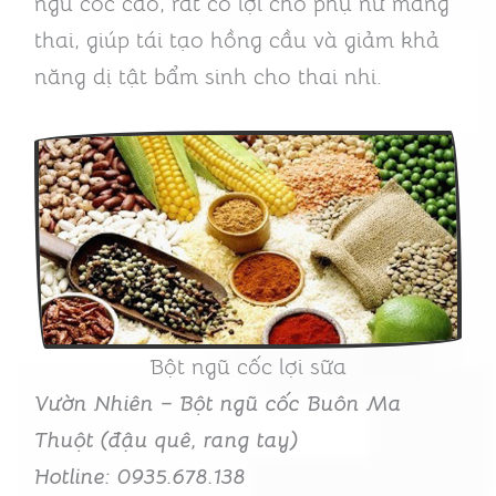
ngũ cốc cao, rất có lợi cho phụ nữ mang
thai, giúp tái tạo hồng cầu và giảm khả
năng dị tật bẩm sinh cho thai nhi.
Bột ngũ cốc lợi sữa
Vườn Nhiên – Bột ngũ cốc Buôn Ma
Thuột (đậu quê, rang tay)
Hotline: 0935.678.138