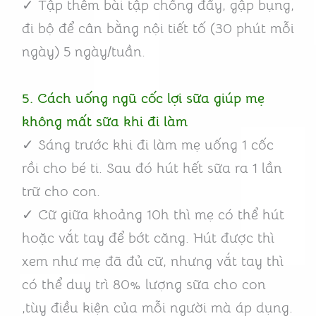
✓ Tập thêm bài tập chống đẩy, gập bụng,
đi bộ để cân bằng nội tiết tố (30 phút mỗi
ngày) 5 ngày/tuần.
5. Cách uống ngũ cốc lợi sữa giúp mẹ
không mất sữa khi đi làm
✓ Sáng trước khi đi làm mẹ uống 1 cốc
rồi cho bé ti. Sau đó hút hết sữa ra 1 lần
trữ cho con.
✓ Cữ giữa khoảng 10h thì mẹ có thể hút
hoặc vắt tay để bớt căng. Hút được thì
xem như mẹ đã đủ cữ, nhưng vắt tay thì
có thể duy trì 80% lượng sữa cho con
,tùy điều kiện của mỗi người mà áp dụng.