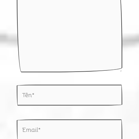
đây...
Tên*
Email*