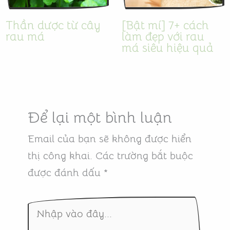
Thần dược từ cây
[Bật mí] 7+ cách
rau má
làm đẹp với rau
má siêu hiệu quả
Để lại một bình luận
Email của bạn sẽ không được hiển
thị công khai.
Các trường bắt buộc
được đánh dấu
*
Nhập
vào