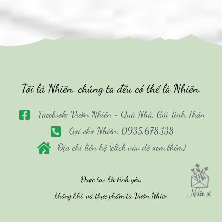
Tôi là Nhiên, chúng ta đều có thể là Nhiên.
Facebook: Vườn Nhiên - Quà Nhà, Gửi Tình Thân
Gọi cho Nhiên: 0935.678.138
Địa chỉ liên hệ (click vào để xem thêm)
Được tạo bởi tình yêu,
không khí, và thực phẩm từ Vườn Nhiên