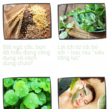
Bột ngũ cốc, bạn
Lợi ích từ cải bó
đã hiểu đúng công
xôi – loại rau “siêu
dụng và cách
tăng lực”
dùng chưa?