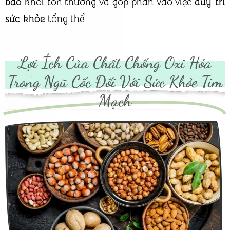
bào
khỏi tổn thương và góp phần vào việc
duy trì
sức khỏe
tổng thể
Lợi Ích Của Chất Chống Oxi Hóa
Trong Ngũ Cốc Đối Với Sức Khỏe Tim
Mạch