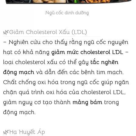
Ngũ cốc dinh dưỡng
🌿Giảm Cholesterol Xấu (LDL)
– Nghiên cứu cho thấy rằng ngũ cốc nguyên
hạt có khả năng
giảm mức cholesterol LDL
–
loại cholesterol xấu có thể gây
tắc nghẽn
động mạch
và dẫn đến các bệnh tim mạch.
Chất chống oxi hóa trong ngũ cốc giúp ngăn
chặn quá trình oxi hóa của cholesterol LDL,
giảm nguy cơ tạo thành
mảng bám
trong
động mạch.
🌿Hạ Huyết Áp