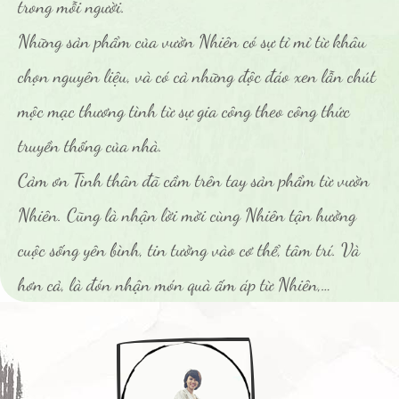
trong mỗi người.
Những sản phẩm của vườn Nhiên có sự tỉ mỉ từ khâu
chọn nguyên liệu, và có cả những độc đáo xen lẫn chút
mộc mạc thương tình từ sự gia công theo công thức
truyền thống của nhà.
Cảm ơn Tình thân đã cầm trên tay sản phẩm từ vườn
Nhiên. Cũng là nhận lời mời cùng Nhiên tận hưởng
cuộc sống yên bình, tin tưởng vào cơ thể, tâm trí. Và
hơn cả, là đón nhận món quà ấm áp từ Nhiên,…