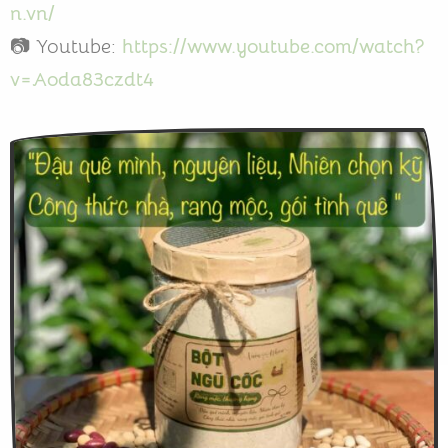
n.vn/
📷 Youtube:
https://www.youtube.com/watch?
v=Aoda83czdt4