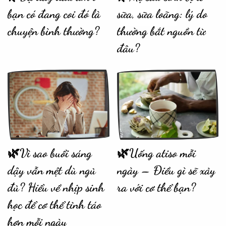
bạn có đang coi đó là
sữa, sữa loãng: lý do
chuyện bình thường?
thường bắt nguồn từ
đâu?
🌿Vì sao buổi sáng
🌿Uống atiso mỗi
dậy vẫn mệt dù ngủ
ngày – Điều gì sẽ xảy
đủ? Hiểu về nhịp sinh
ra với cơ thể bạn?
học để cơ thể tỉnh táo
hơn mỗi ngày