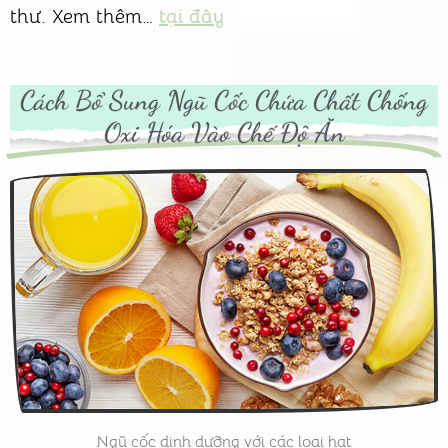
thư. Xem thêm…
tại đây
Cách Bổ Sung Ngũ Cốc Chứa Chất Chống
Oxi Hóa Vào Chế Độ Ăn
Ngũ cốc dinh dưỡng với các loại hạt