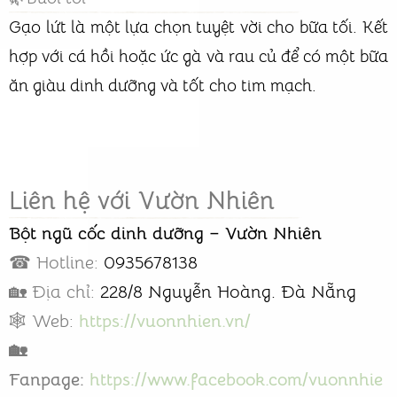
Gạo lứt là một lựa chọn tuyệt vời cho bữa tối. Kết
hợp với cá hồi hoặc ức gà và rau củ để có một bữa
ăn giàu dinh dưỡng và tốt cho tim mạch.
Liên hệ với Vườn Nhiên
Bột ngũ cốc dinh dưỡng – Vườn Nhiên
☎ Hotline:
0935678138
🏡 Địa chỉ:
228/8 Nguyễn Hoàng. Đà Nẵng
🕸️ Web:
https://vuonnhien.vn/
🏡
Fanpage:
https://www.facebook.com/vuonnhie