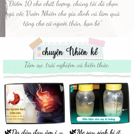
"Điểm 10 cho chất lượng, chúng tôi đã chọn
ngũ cốc Vườn Nhiên cho gia đình và làm quà
tặng cho cả người thân, bạn bè”
Tâm sự, trải nghiệm và kiến thức.
🌿Dạ dày đau âm ỉ –
🌿Mẹ sau sinh bị ít