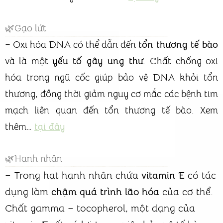
🌿Gạo lứt
– Oxi hóa DNA có thể dẫn đến
tổn thương tế bào
và là một
yếu tố gây ung thư
. Chất chống oxi
hóa trong ngũ cốc giúp bảo vệ DNA khỏi tổn
thương, đồng thời giảm nguy cơ mắc các bệnh tim
mạch liên quan đến tổn thương tế bào. Xem
thêm…
tại đây
🌿Hạnh nhân
– Trong hạt hạnh nhân chứa
vitamin E
có tác
dụng làm
chậm quá trình lão hóa
của cơ thể.
Chất gamma – tocopherol, một dạng của