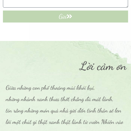
Gửi
Lời cảm ơn
Giữa những con phố thoảng mùi khói bụi,
những nhành xanh thưa thớt chẳng đủ mát lành,
tin rằng những món quà nhà gửi đến tình thân sẽ len
lỏi một chút gì thật xanh thật lành từ vườn Nhiên vào