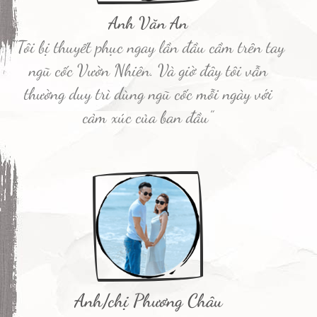
Anh Văn An
"Tôi bị thuyết phục ngay lần đầu cầm trên tay
ngũ cốc Vườn Nhiên. Và giờ đây tôi vẫn
thường duy trì dùng ngũ cốc mỗi ngày với
cảm xúc của ban đầu”
Anh/chị Phương Châu