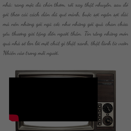
nhà: rang mộc đủ chín thơm, rồi xay thật nhuyễn, sau đó
gói theo cái cách dân dã quê mình,
buộc sợi ngắn sợi dài
mà nên những gói ngũ cốc như những gói quà chan chứa
yêu thương gửi tặng đến người thân.
T
in rằng những món
quà nhà sẽ len lỏi một chút gì thật xanh, thật lành từ vườn
Nhiên vào trong mỗi người.