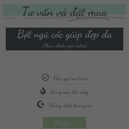
Tư vấn và
đặt mua
Bột ngũ cốc giúp đẹp da
(Mua nhiều giá mềm)
Đậu quê an toàn
Rang mộc thủ công
Không chất bảo quản
Tư vấn >>