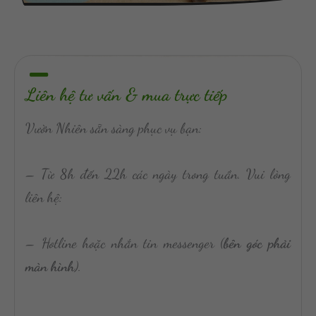
Liên hệ tư vấn & mua trực tiếp
Vườn Nhiên sẵn sàng phục vụ bạn:
– Từ 8h đến 22h các ngày trong tuần. Vui lòng
liên hệ:
– Hotline hoặc nhắn tin messenger (
bên góc phải
màn hình
).