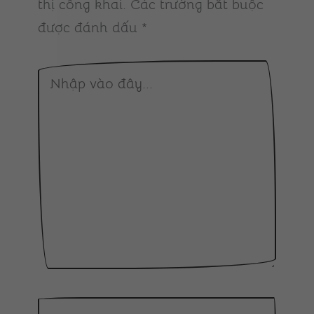
thị công khai.
Các trường bắt buộc
được đánh dấu
*
Nhập
vào
đây...
Tên*