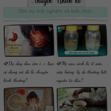
Tâm sự, trải nghiệm và kiến thức.
🌿Dạ dày đau âm ỉ – bạn
🌿Mẹ sau sinh bị ít sữa,
có đang coi đó là chuyện
sữa loãng: lý do thường bắt
bình thường?
nguồn từ đâu?