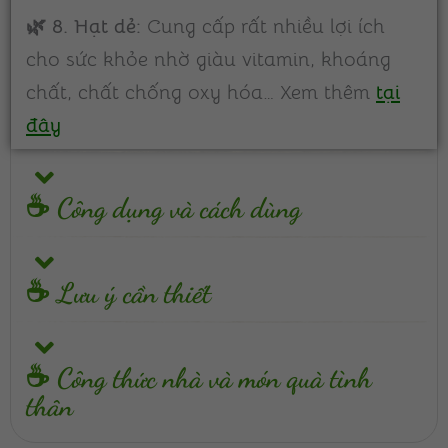
🌿 8.
Hạt dẻ:
Cung cấp rất nhiều lợi ích
cho sức khỏe nhờ giàu vitamin, khoáng
chất, chất chống oxy hóa… Xem thêm
tại
đây
☕ Công dụng và cách dùng
☕ Lưu ý cần thiết
☕ Công thức nhà và món quà tình
thân