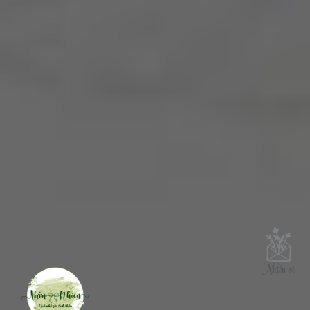
Like trang để cùng Nhiên tận hưởng
cuộc sống yên bình