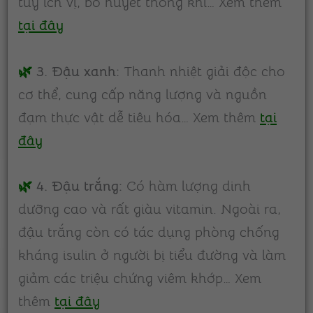
tùy ích vị, bổ huyết thông khí… Xem thêm
tại đây
🌿
3. Đậu xanh:
Thanh nhiệt giải độc cho
cơ thể, cung cấp năng lượng và nguồn
đạm thực vật dễ tiêu hóa… Xem thêm
tại
đây
🌿
4.
Đậu trắng:
Có hàm lượng dinh
dưỡng cao và rất giàu vitamin. Ngoài ra,
đậu trắng còn có tác dụng phòng chống
kháng isulin ở người bị tiểu đường và làm
giảm các triệu chứng viêm khớp… Xem
thêm
tại đây