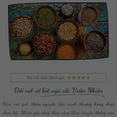
5
★
★
★
★
★
Bài viết được đánh giá
/
Đôi nét về
bột ngũ cốc Vườn Nhiên
5
Đậu, mè quê, thêm nguyên liệu xanh thượng hạng được
chọn kỹ, Nhiên gia công theo công thức truyền thống của