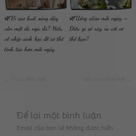
🌿Vì sao buổi sáng dậy
🌿Uống atiso mỗi ngày –
vẫn mệt dù ngủ đủ? Hiểu
Điều gì sẽ xảy ra với cơ
về nhịp sinh học để cơ thể
thể bạn?
tỉnh táo hơn mỗi ngày
←
Trước Bài viết
Tiếp theo Bài viết
→
Để lại một bình luận
Email của bạn sẽ không được hiển