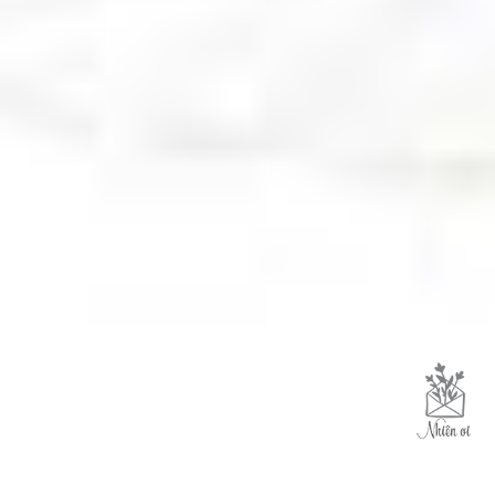
Like trang để cùng Nhiên tận hưởng
cuộc sống yên bình