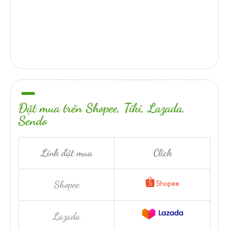
Đặt mua trên Shopee, Tiki, Lazada,
Sendo
Link đặt mua
Click
Shopee
Lazada