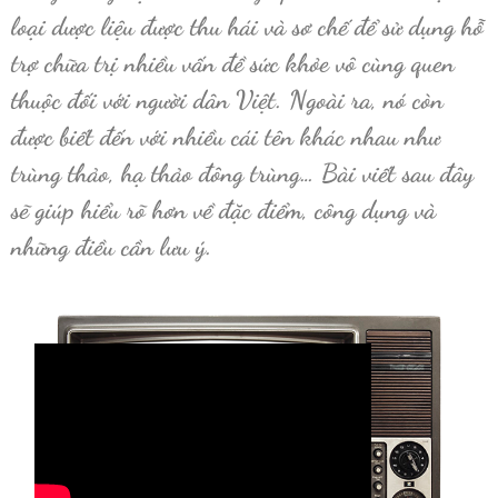
loại dược liệu được thu hái và sơ chế để sử dụng hỗ
trợ chữa trị nhiều vấn đề sức khỏe vô cùng quen
thuộc đối với người dân Việt. Ngoài ra, nó còn
được biết đến với nhiều cái tên khác nhau như
trùng thảo, hạ thảo đông trùng… Bài viết sau đây
sẽ giúp hiểu rõ hơn về đặc điểm, công dụng và
những điều cần lưu ý.