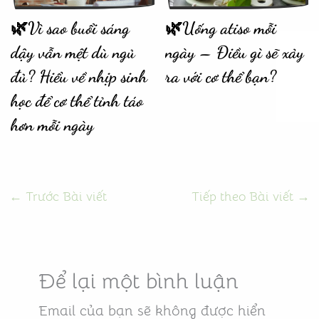
🌿Vì sao buổi sáng
🌿Uống atiso mỗi
dậy vẫn mệt dù ngủ
ngày – Điều gì sẽ xảy
đủ? Hiểu về nhịp sinh
ra với cơ thể bạn?
học để cơ thể tỉnh táo
hơn mỗi ngày
←
Trước Bài viết
Tiếp theo Bài viết
→
Để lại một bình luận
Email của bạn sẽ không được hiển