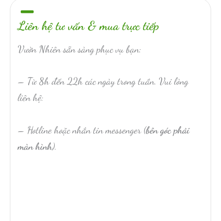
Liên hệ tư vấn & mua trực tiếp
Vườn Nhiên sẵn sàng phục vụ bạn:
– Từ 8h đến 22h các ngày trong tuần. Vui lòng
liên hệ:
– Hotline hoặc nhắn tin messenger (
bên góc phải
màn hình
).