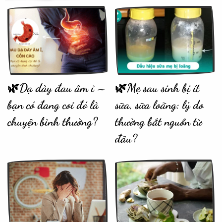
🌿Dạ dày đau âm ỉ –
🌿Mẹ sau sinh bị ít
bạn có đang coi đó là
sữa, sữa loãng: lý do
chuyện bình thường?
thường bắt nguồn từ
đâu?