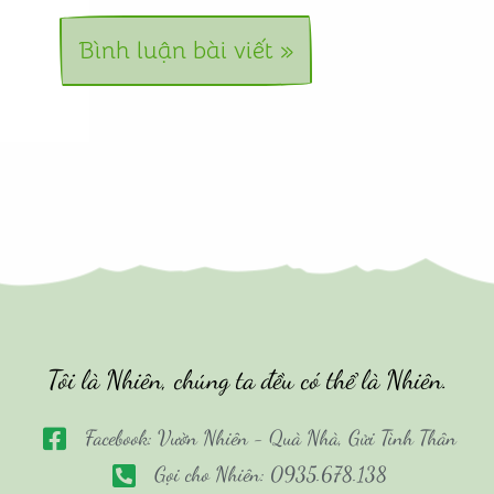
Tôi là Nhiên, chúng ta đều có thể là Nhiên.
Facebook: Vườn Nhiên - Quà Nhà, Gửi Tình Thân
Gọi cho Nhiên: 0935.678.138