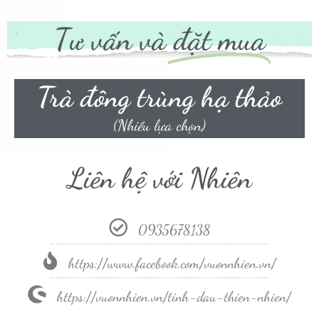
Tư vấn và
đặt mua
Trà đông trùng hạ thảo
(Nhiều lựa chọn)
Liên hệ với Nhiên
0935678138
https://www.facebook.com/vuonnhien.vn/
https://vuonnhien.vn/tinh-dau-thien-nhien/