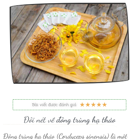
5
★
★
★
★
★
Bài viết được đánh giá
/
Đôi nét về
đông trùng hạ thảo
5
Đông trùng hạ thảo (Cordyceps sinensis) là một