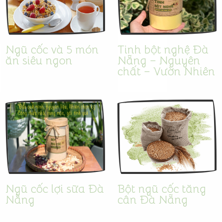
Ngũ cốc và 5 món
Tinh bột nghệ Đà
ăn siêu ngon
Nẵng – Nguyên
chất – Vườn Nhiên
Ngũ cốc lợi sữa Đà
Bột ngũ cốc tăng
Nẵng
cân Đà Nẵng