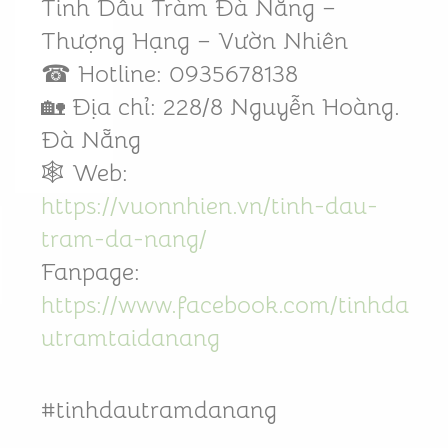
Tinh Dầu Tràm Đà Nẵng –
Thượng Hạng – Vườn Nhiên
☎ Hotline: 0935678138
🏡 Địa chỉ: 228/8 Nguyễn Hoàng.
Đà Nẵng
🕸️ Web:
https://vuonnhien.vn/tinh-dau-
tram-da-nang/
Fanpage:
https://www.facebook.com/tinhda
utramtaidanang
#tinhdautramdanang