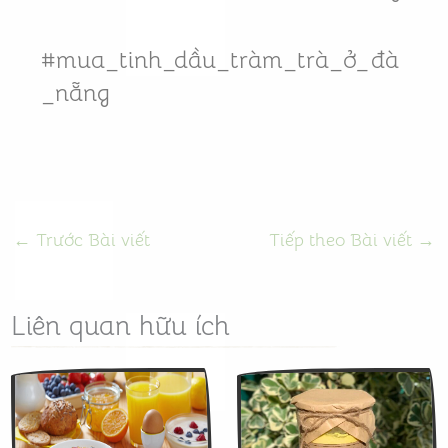
#mua_tinh_dầu_tràm_trà_ở
_
đà
_nẵng
←
Trước Bài viết
Tiếp theo Bài viết
→
Liên quan hữu ích