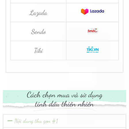
Lazada
Sendo
Tiki
Cách chọn mua và sử dụng
tinh dầu thiên nhiên
Nội dung thu gọn #1