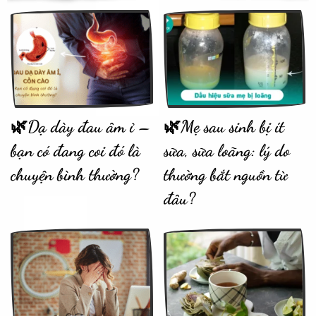
🌿Dạ dày đau âm ỉ –
🌿Mẹ sau sinh bị ít
bạn có đang coi đó là
sữa, sữa loãng: lý do
chuyện bình thường?
thường bắt nguồn từ
đâu?