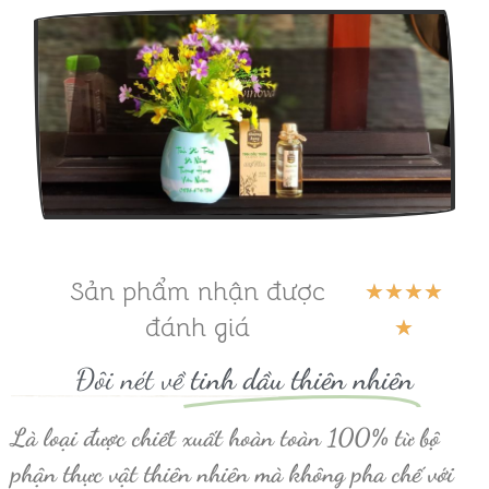
Sản phẩm nhận được
5
★
★
★
★
đánh giá
/
★
5
Đôi nét về
tinh dầu thiên nhiên
Là loại được chiết xuất hoàn toàn 100% từ bộ
phận thực vật thiên nhiên mà không pha chế với