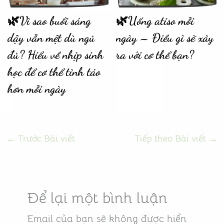
🌿Vì sao buổi sáng
🌿Uống atiso mỗi
dậy vẫn mệt dù ngủ
ngày – Điều gì sẽ xảy
đủ? Hiểu về nhịp sinh
ra với cơ thể bạn?
học để cơ thể tỉnh táo
hơn mỗi ngày
←
Trước Bài viết
Tiếp theo Bài viết
→
Để lại một bình luận
Email của bạn sẽ không được hiển