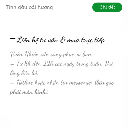
Tinh dầu oải hương
Chi tiết
Liên hệ tư vấn & mua trực tiếp
Vườn Nhiên sẵn sàng phục vụ bạn:
– Từ 8h đến 22h các ngày trong tuần. Vui
lòng liên hệ:
– Hotline hoặc nhắn tin messenger (
bên góc
phải màn hình
).