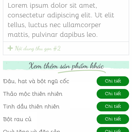
Lorem ipsum dolor sit amet,
consectetur adipiscing elit. Ut elit
tellus, luctus nec ullamcorper
mattis, pulvinar dapibus leo.
Nội dung thu gọn #2
Xem thêm
sản phẩm khác
Đậu, hạt và bột ngũ cốc
Chi tiết
Thảo mộc thiên nhiên
Chi tiết
Tinh dầu thiên nhiên
Chi tiết
Bột rau củ
Chi tiết
Quà tặng và đặc sản
Chi tiết