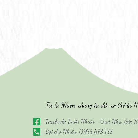
Tôi là Nhiên, chúng ta đều có thể là N
Facebook: Vườn Nhiên - Quà Nhà, Gửi T
Gọi cho Nhiên: 0935.678.138