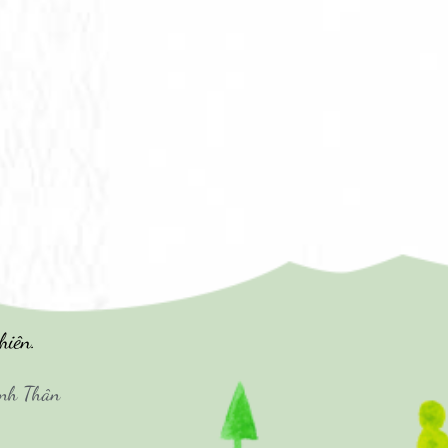
hiên.
ình Thân