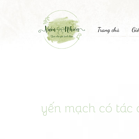
Trang chủ
Giớ
yến mạch có tác 