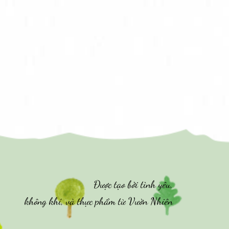
Được tạo bởi tình yêu,
không khí, và thực phẩm từ Vườn Nhiên