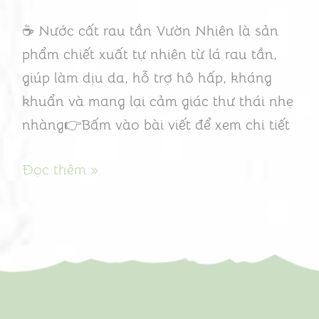
☕ Nước cất rau tần Vườn Nhiên là sản
phẩm chiết xuất tự nhiên từ lá rau tần,
giúp làm dịu da, hỗ trợ hô hấp, kháng
khuẩn và mang lại cảm giác thư thái nhẹ
nhàng👉Bấm vào bài viết để xem chi tiết
Đọc thêm »