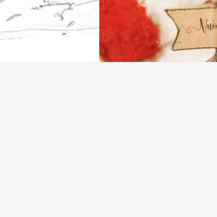
🌿
Bộ
Đôi
Tự
Nhiên
Cho
Mùa
Lạnh
Từ
Vườn
Nhiên