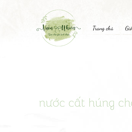
Trang chủ
Giớ
nước cất húng c