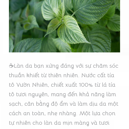
Nẵng
🌿
Sự
Lựa
Chọn
An
Toàn
☕Làn da bạn xứng đáng với sự chăm sóc
Cho
thuần khiết từ thiên nhiên. Nước cất tía
Làn
tô Vườn Nhiên, chiết xuất 100% từ lá tía
Da
tô tươi nguyên, mang đến khả năng làm
sạch, cân bằng độ ẩm và làm dịu da một
cách an toàn, nhẹ nhàng. Một lựa chọn
tự nhiên cho làn da mịn màng và tươi