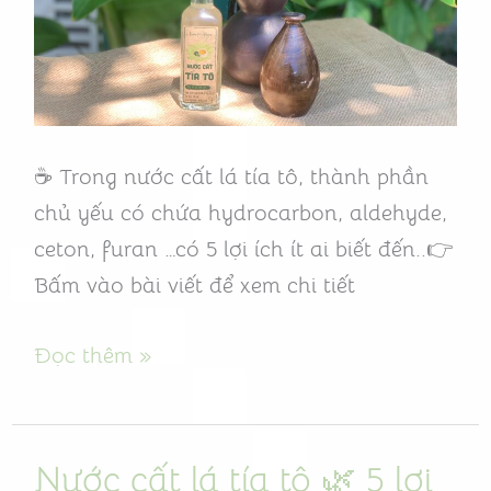
5
lợi
ích
ít
biết
☕ Trong nước cất lá tía tô, thành phần
và
chủ yếu có chứa hydrocarbon, aldehyde,
những
ceton, furan …có 5 lợi ích ít ai biết đến..👉
lưu
Bấm vào bài viết để xem chi tiết
ý
Đọc thêm »
Nước cất lá tía tô 🌿 5 lợi
Nước