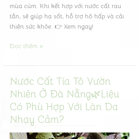
mùa cúm. Khi kết hợp với nước cất rau
Mùa
tần, sẽ giúp hạ sốt, hỗ trợ hô hấp và cải
Cúm
thiện sức khỏe. 👉 Xem ngay!
Đọc thêm »
Nước Cất Tía Tô Vườn
Nước
Cất
Nhiên Ở Đà Nẵng🌿Liệu
Tía
Có Phù Hợp Với Làn Da
Tô
Nhạy Cảm?
Vườn
Nhiên