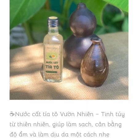
Quà
Tinh
Túy
Từ
Thiên
Nhiên
Cho
Làn
Da
☕Nước cất tía tô Vườn Nhiên – Tinh túy
từ thiên nhiên, giúp làm sạch, cân bằng
độ ẩm và làm dịu da một cách nhẹ