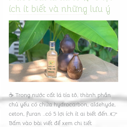
cất
ích ít biết và những lưu ý
lá
tía
tô
🌿
5
lợi
ích
ít
biết
☕ Trong nước cất lá tía tô, thành phần
và
chủ yếu có chứa hydrocarbon, aldehyde,
những
ceton, furan …có 5 lợi ích ít ai biết đến..👉
lưu
Bấm vào bài viết để xem chi tiết
ý