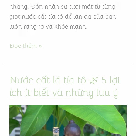
nhàng. Đón nhận sự tươi mát từ từng
giọt nước cất tía tô để làn da của bạn
luôn rạng rỡ và khỏe mạnh.
Đọc thêm »
Nước cất lá tía tô 🌿 5 lợi
Nước
cất
ích ít biết và những lưu ý
lá
tía
tô
🌿