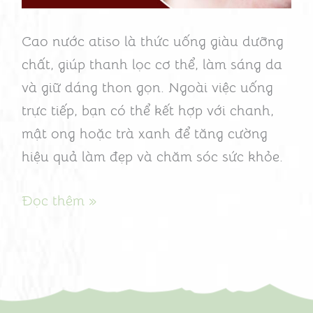
nước
atiso
Cao nước atiso là thức uống giàu dưỡng
mỗi
chất, giúp thanh lọc cơ thể, làm sáng da
ngày
và giữ dáng thon gọn. Ngoài việc uống
trực tiếp, bạn có thể kết hợp với chanh,
mật ong hoặc trà xanh để tăng cường
hiệu quả làm đẹp và chăm sóc sức khỏe.
Đọc thêm »