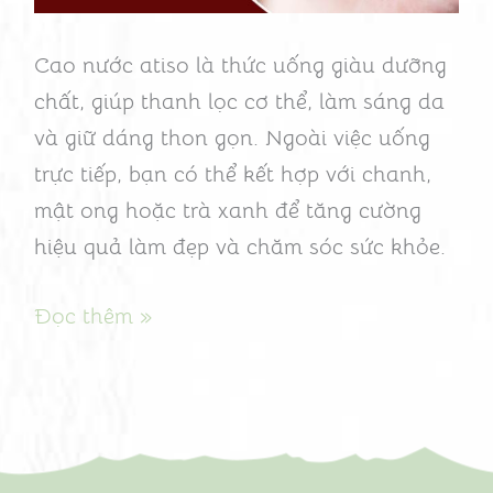
nước
atiso
Cao nước atiso là thức uống giàu dưỡng
mỗi
chất, giúp thanh lọc cơ thể, làm sáng da
ngày
và giữ dáng thon gọn. Ngoài việc uống
trực tiếp, bạn có thể kết hợp với chanh,
mật ong hoặc trà xanh để tăng cường
hiệu quả làm đẹp và chăm sóc sức khỏe.
Đọc thêm »