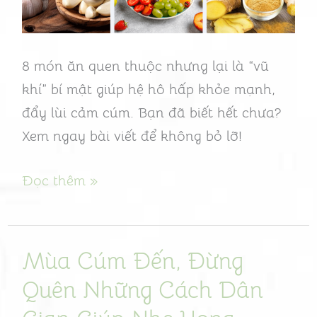
Giảm
Ho
Hiệu
8 món ăn quen thuộc nhưng lại là “vũ
Quả
khí” bí mật giúp hệ hô hấp khỏe mạnh,
đẩy lùi cảm cúm. Bạn đã biết hết chưa?
Xem ngay bài viết để không bỏ lỡ!
Đọc thêm »
Mùa Cúm Đến, Đừng
Mùa
Cúm
Quên Những Cách Dân
Đến,