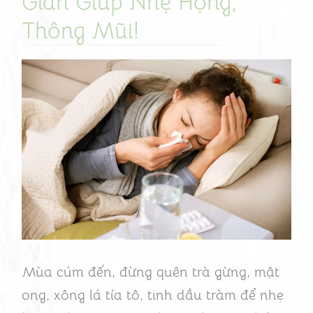
Gian Giúp Nhẹ Họng,
Đừng
Thông Mũi!
Quên
Những
Cách
Dân
Gian
Giúp
Nhẹ
Họng,
Thông
Mũi!
Mùa cúm đến, đừng quên trà gừng, mật
ong, xông lá tía tô, tinh dầu tràm để nhẹ