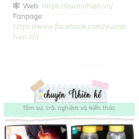
🕸️ Web:
https://vuonnhien.vn/
Fanpage:
https://www.facebook.com/vuonn
hien.vn/
Tâm sự, trải nghiệm và kiến thức.