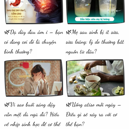
🌿Dạ dày đau âm ỉ – bạn
🌿Mẹ sau sinh bị ít sữa,
có đang coi đó là chuyện
sữa loãng: lý do thường bắt
bình thường?
nguồn từ đâu?
🌿Vì sao buổi sáng dậy
🌿Uống atiso mỗi ngày –
vẫn mệt dù ngủ đủ? Hiểu
Điều gì sẽ xảy ra với cơ
về nhịp sinh học để cơ thể
thể bạn?