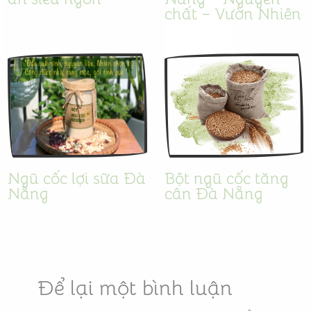
chất – Vườn Nhiên
Ngũ cốc lợi sữa Đà
Bột ngũ cốc tăng
Nẵng
cân Đà Nẵng
Để lại một bình luận