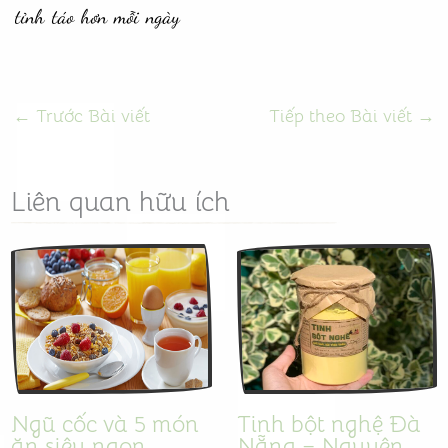
tỉnh táo hơn mỗi ngày
←
Trước Bài viết
Tiếp theo Bài viết
→
Liên quan hữu ích
Ngũ cốc và 5 món
Tinh bột nghệ Đà
ăn siêu ngon
Nẵng – Nguyên