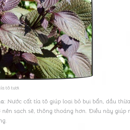
tía tô tươi
a:
Nước cất tía tô giúp loại bỏ bụi bẩn, dầu thừa
rở nên sạch sẽ, thông thoáng hơn. Điều này giú
ng.