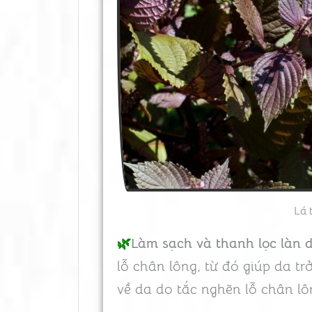
Lá 
🌿
Làm sạch và thanh lọc làn d
lỗ chân lông, từ đó giúp da t
về da do tắc nghẽn lỗ chân lô