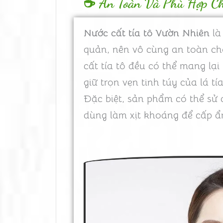
☕ An Toàn Và Phù Hợp C
Nước cất tía tô Vườn Nhiên
là
quản, nên vô cùng an toàn ch
cất tía tô đều có thể mang lạ
giữ trọn vẹn tinh túy của lá 
Đặc biệt, sản phẩm có thể sử 
dùng làm xịt khoáng để cấp ẩm