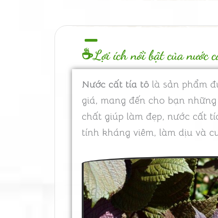
☕Lợi ích nổi bật của nước c
Nước cất tía tô
là sản phẩm đượ
giá, mang đến cho bạn những l
chất giúp làm đẹp, nước cất 
tính kháng viêm, làm dịu và c