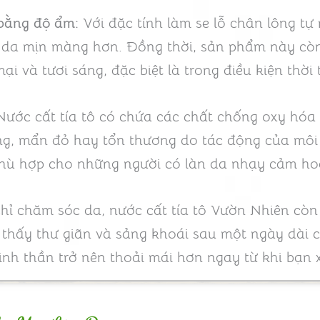
 bằng độ ẩm:
Với đặc tính làm se lỗ chân lông tự n
àn da mịn màng hơn. Đồng thời, sản phẩm này c
i và tươi sáng, đặc biệt là trong điều kiện thời 
ước cất tía tô có chứa các chất chống oxy hóa
ứng, mẩn đỏ hay tổn thương do tác động của môi
hù hợp cho những người có làn da nhạy cảm ho
ỉ chăm sóc da, nước cất tía tô Vườn Nhiên cò
 thấy thư giãn và sảng khoái sau một ngày dài 
tinh thần trở nên thoải mái hơn ngay từ khi bạn x