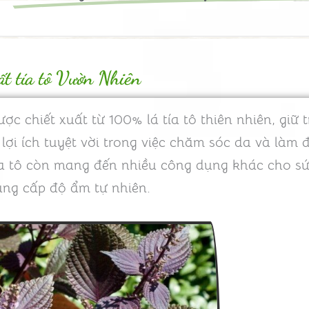
ất tía tô Vườn Nhiên
c chiết xuất từ 100% lá tía tô thiên nhiên, giữ
ợi ích tuyệt vời trong việc chăm sóc da và làm đ
tía tô còn mang đến nhiều công dụng khác cho s
ung cấp độ ẩm tự nhiên.