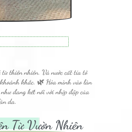
t từ thiên nhiên. Và
nước cất tía tô
g khoảnh khắc. 🌿 Hòa mình vào làn
y như đang kết nối với nhịp đập của
làn da.
ên Từ Vườn Nhiên