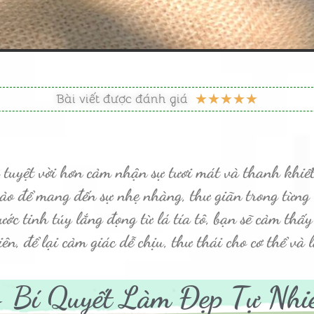
5
Bài viết được đánh giá
★
★
★
★
★
/
5
 tuyệt vời hơn cảm nhận sự tươi mát và thanh khiế
ảo để mang đến sự nhẹ nhàng, thư giãn trong từn
ước tinh túy lắng đọng từ lá tía tô, bạn sẽ cảm thấ
iên, để lại cảm giác dễ chịu, thư thái cho cơ thể và 
 –
Bí Quyết Làm Đẹp Tự Nhi