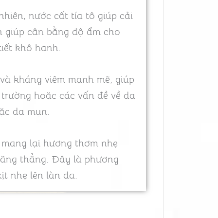
hiên, nước cất tía tô giúp cải
òn giúp cân bằng độ ẩm cho
tiết khô hanh.
 và kháng viêm mạnh mẽ, giúp
 trường hoặc các vấn đề về da
ặc da mụn.
n mang lại hương thơm nhẹ
căng thẳng. Đây là phương
ịt nhẹ lên làn da.