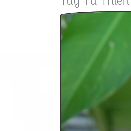
Túy Từ Thiê