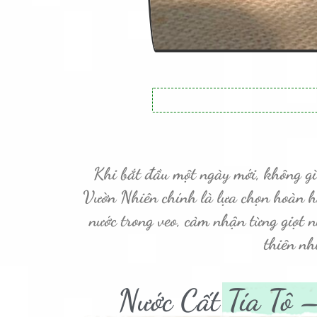
Khi bắt đầu một ngày mới, không gì
Vườn Nhiên
chính là lựa chọn hoàn h
nước trong veo, cảm nhận từng giọt n
thiên nh
Nước Cất Tía Tô