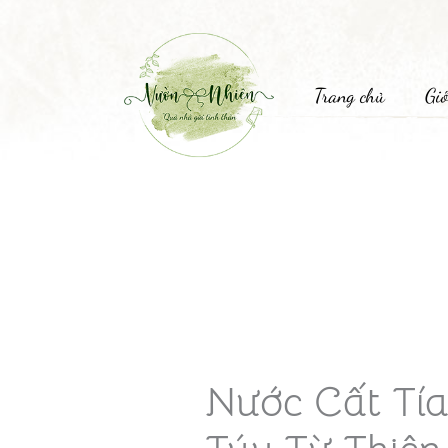
Trang chủ
Giớ
Nước Cất Tí