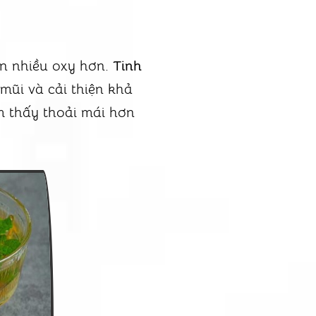
ần nhiều oxy hơn.
Tinh
mũi và cải thiện khả
m thấy thoải mái hơn