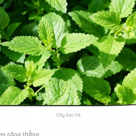
Cây bạc hà
iảm căng thẳng