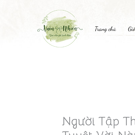
Trang chủ
Giớ
Người Tập Th