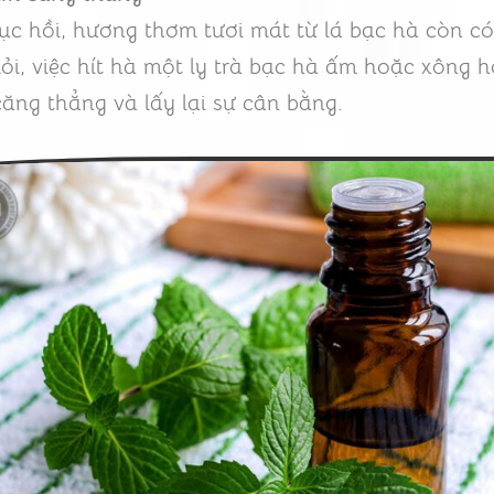
ục hồi, hương thơm tươi mát từ lá bạc hà còn có
i, việc hít hà một ly trà bạc hà ấm hoặc xông hơ
căng thẳng và lấy lại sự cân bằng.