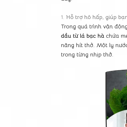
1.
Hỗ trợ hô hấp, giúp bạ
Trong quá trình vận động
dầu từ lá bạc hà
chứa men
năng hít thở. Một ly nướ
trong từng nhịp thở.