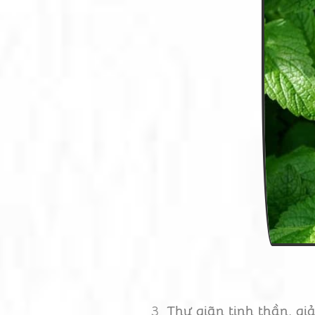
3.
Thư giãn tinh thần, g