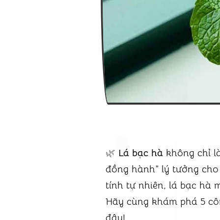
🌿
Lá bạc hà
không chỉ l
đồng hành” lý tưởng cho
tính tự nhiên, lá bạc hà 
Hãy cùng khám phá 5 côn
đây!