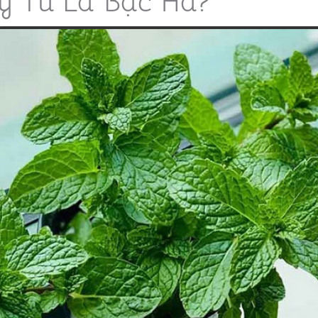
y Từ Lá Bạc Hà?