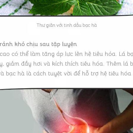
Thư giãn với tinh dầu bạc hà
 tránh khó chịu sau tập luyện
ao có thể làm tăng áp lực lên hệ tiêu hóa. Lá bạ
y, giảm đầy hơi và kích thích tiêu hóa. Thêm lá
à bạc hà là cách tuyệt vời để hỗ trợ hệ tiêu hóa