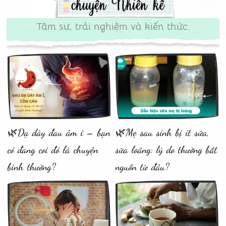
Tâm sự, trải nghiệm và kiến thức.
🌿Dạ dày đau âm ỉ – bạn
🌿Mẹ sau sinh bị ít sữa,
có đang coi đó là chuyện
sữa loãng: lý do thường bắt
bình thường?
nguồn từ đâu?