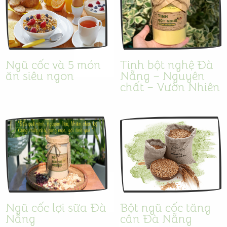
Ngũ cốc và 5 món
Tinh bột nghệ Đà
ăn siêu ngon
Nẵng – Nguyên
chất – Vườn Nhiên
Ngũ cốc lợi sữa Đà
Bột ngũ cốc tăng
Nẵng
cân Đà Nẵng