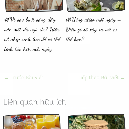
🌿Vì sao buổi sáng dậy
🌿Uống atiso mỗi ngày –
vẫn mệt dù ngủ đủ? Hiểu
Điều gì sẽ xảy ra với cơ
về nhịp sinh học để cơ thể
thể bạn?
tỉnh táo hơn mỗi ngày
←
Trước Bài viết
Tiếp theo Bài viết
→
Liên quan hữu ích