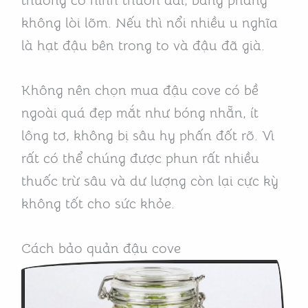
thường có hình thuôn dài, bằng phẳng
không lòi lõm. Nếu thì nổi nhiều u nghĩa
là hạt đậu bên trong to và đậu đã già.
Không nên chọn mua đậu cove có bề
ngoài quá đẹp mắt như bóng nhẵn, ít
lông tơ, không bị sâu hy phấn đốt rõ. Vì
rất có thể chúng được phun rất nhiều
thuốc trừ sâu và dư lượng còn lại cực kỳ
không tốt cho sức khỏe.
Cách bảo quản đậu cove