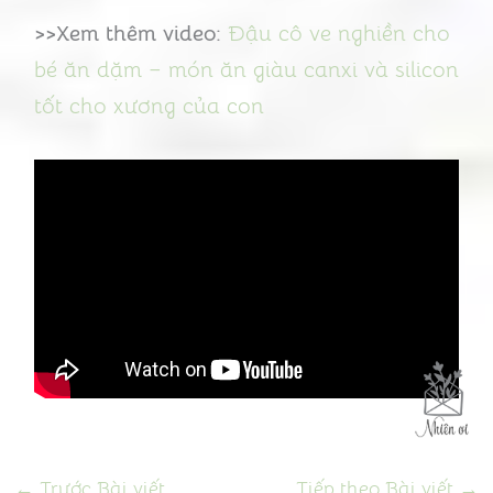
>>Xem thêm video:
Đậu cô ve nghiền cho
bé ăn dặm – món ăn giàu canxi và silicon
tốt cho xương của con
←
Trước Bài viết
Tiếp theo Bài viết
→