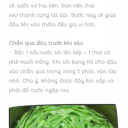
sẽ, tước xơ hai bên, bạn nên thái
xéo thành từng lát dài. Bước này sẽ giúp
đậu khi xào thấm đều gia vị hơn.
Chần qua đậu trước khi xào
– Bắc 1 nồi nước sôi lên bếp + 1 thìa cà
phê muối trắng. Khi sôi bùng thì cho đậu
vào chần qua trong vòng 5 phút, vặn lửa
nhỏ. Chú ý, không được đậy kín nắp và
phải đổ nước ngập rau.