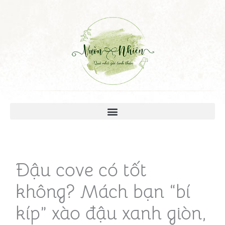
Đậu cove có tốt
không? Mách bạn “bí
kíp” xào đậu xanh giòn,