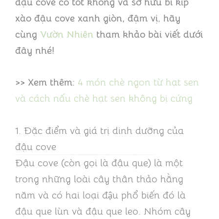
đậu cove có tốt không và sở hữu bí kíp
xào đậu cove xanh giòn, đậm vị
,
hãy
cùng
Vườn Nhiên
tham khảo bài viết dưới
đây nhé!
>> Xem thêm:
4 món chè ngon từ hạt sen
và cách nấu chè hạt sen không bị cứng
1. Đặc điểm và giá trị dinh dưỡng của
đậu cove
Đậu cove (còn gọi là đậu que) là một
trong những loài cây thân thảo hằng
năm và có hai loại đậu phổ biến đó là
đậu que lùn và đậu que leo. Nhóm cây