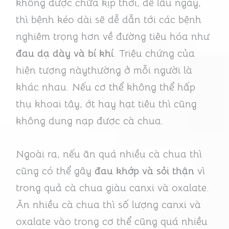
không được chữa kịp thời, để lâu ngày,
thì bệnh kéo dài sẽ dễ dẫn tới các bệnh
nghiêm trọng hơn về đường tiêu hóa như
đau dạ dày và bí khí
. Triệu chứng của
hiện tượng nàythường ở mỗi người là
khác nhau. Nếu cơ thể không thể hấp
thụ khoai tây, ớt hay hạt tiêu thì cũng
không dung nạp được cà chua.
Ngoài ra, nếu ăn quá nhiều cà chua thì
cũng có thể gây
đau khớp và sỏi thận
vì
trong quả cà chua giàu canxi và oxalate.
Ăn nhiều cà chua thì số lượng canxi và
oxalate vào trong cơ thể cũng quá nhiều