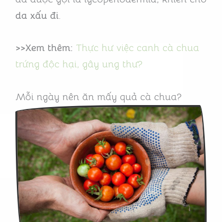
da xấu đi
.
>>Xem thêm:
Thực hư việc canh cà chua
trứng độc hại, gây ung thư?
Mỗi ngày nên ăn mấy quả cà chua?