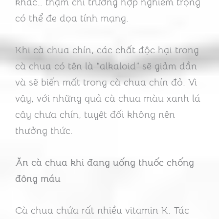
khác… thậm chí trường hợp nghiêm trọng
có thể đe dọa tính mạng.
Khi cà chua chín, các chất độc hại trong
cà chua có tên là “alkaloid” sẽ giảm dần
và sẽ biến mất trong cà chua chín đỏ. Vì
vậy, với những quả cà chua màu xanh lá
cây chưa chín, tuyệt đối không nên
thưởng thức.
Ăn cà chua khi đang uống thuốc chống
đông máu
Cà chua chứa rất nhiều vitamin K. Tác