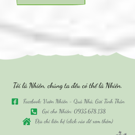
Tôi là Nhiên, chúng ta đều có thể là Nhiên.
Facebook: Vườn Nhiên - Quà Nhà, Gửi Tình Thân
Gọi cho Nhiên: 0935.678.138
Địa chỉ liên hệ (click vào để xem thêm)