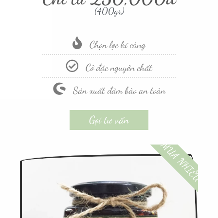
(400gr)
Chọn lọc kĩ càng
Cô đặc nguyên chất
Sản xuất đảm bào an toàn
Gọi tư vấn
MUA NHIỀU