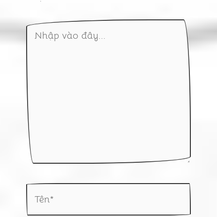
Nhập
vào
đây...
Tên*