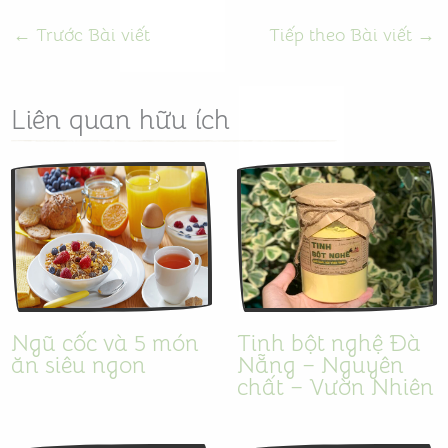
←
Trước Bài viết
Tiếp theo Bài viết
→
Liên quan hữu ích
Ngũ cốc và 5 món
Tinh bột nghệ Đà
ăn siêu ngon
Nẵng – Nguyên
chất – Vườn Nhiên