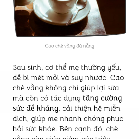
Cao chè vằng đà nẵng
Sau sinh, cơ thể mẹ thường yếu,
dễ bị mệt mỏi và suy nhược. Cao
chè vằng không chỉ giúp lợi sữa
mà còn có tác dụng
tăng cường
sức đề kháng
, cải thiện hệ miễn
dịch, giúp mẹ nhanh chóng phục
hồi sức khỏe. Bên cạnh đó, chè
vằng còn giúp giảm các triệu