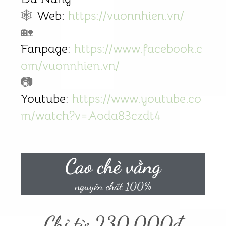
🕸️
Web:
https://vuonnhien.vn/
🏡
Fanpage
:
https://www.facebook.c
om/vuonnhien.vn/
📷
Youtube
:
https://www.youtube.co
m/watch?v=Aoda83czdt4
Cao chè vằng
nguyên chất 100%
Chỉ từ 230,000đ