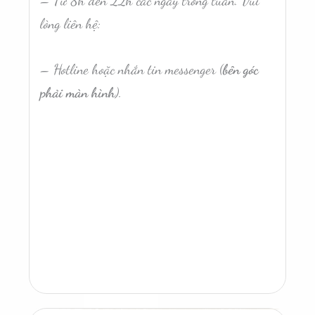
– Từ 8h đến 22h các ngày trong tuần. Vui
lòng liên hệ:
– Hotline hoặc nhắn tin messenger (
bên góc
phải màn hình
).