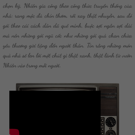
chọn kỹ, Nhiên gia công theo công thức truyền thống của
nhà: rang mộc đủ chín thơm, rồi xay thật nhuyễn, sau đó
gói theo cái cách dân dã quê mình,
buộc sợi ngắn sợi dài
mà nên những gói ngũ cốc như những gói quà chan chứa
yêu thương gửi tặng đến người thân.
T
in rằng những món
quà nhà sẽ len lỏi một chút gì thật xanh, thật lành từ vườn
Nhiên vào trong mỗi người.