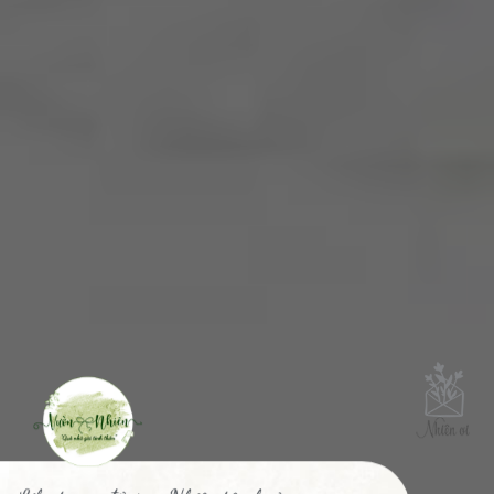
Like trang để cùng Nhiên tận hưởng
cuộc sống yên bình