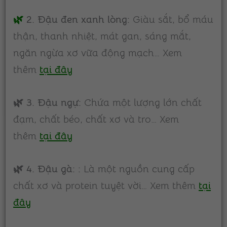
🌿
2. Đậu đen xanh lòng:
Giàu sắt, bổ máu
thận, thanh nhiệt, mát gan, sáng mắt,
ngăn ngừa xơ vữa động mạch… Xem
thêm
tại đây
🌿 3. Đậu ngự:
Chứa một lượng lớn chất
đạm, chất béo, chất xơ và tro… Xem
thêm
tại đây
🌿 4. Đậu gà: :
Là một nguồn cung cấp
chất xơ và protein tuyệt vời… Xem thêm
tại
đây