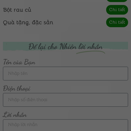
Bột rau củ
Chi tiết
Quà tặng, đặc sản
Chi tiết
Để lại cho Nhiên
lời nhắn
Tên của Bạn
Điện thoại
Lời nhắn