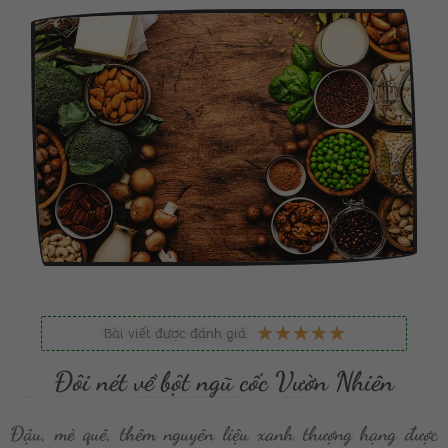
5
★
★
★
★
★
Bài viết được đánh giá
/
Đôi nét về
bột ngũ cốc Vườn Nhiên
5
Đậu, mè quê, thêm nguyên liệu xanh thượng hạng được