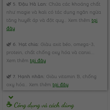
🌿 5. Đậu Hà Lan:
Chứa các khoáng chất
như magie và kali có tác dụng ngăn ngừa
tăng huyết áp và đột quỵ… Xem thêm
tại
đây
🌿 6. Hạt chia:
Giàu axit béo, omega-3,
protein, chất chống oxy hóa và canxi….
Xem thêm
tại đây
🌿 7. Hạnh nhân:
Giàu vitamin B, chống
oxy hóa… Xem thêm
tại
đây
☕ Công dụng và cách dùng