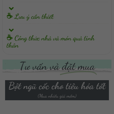
☕ Lưu ý cần thiết
☕ Công thức nhà và món quà tình
thân
Tư vấn và
đặt mua
Bột ngũ cốc cho tiêu hóa tốt
(Mua nhiều giá mềm)