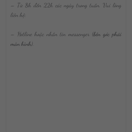
– Từ 8h đến 22h các ngày trong tuần. Vui lòng
liên hệ:
– Hotline hoặc nhắn tin messenger (
bên góc phải
màn hình
).