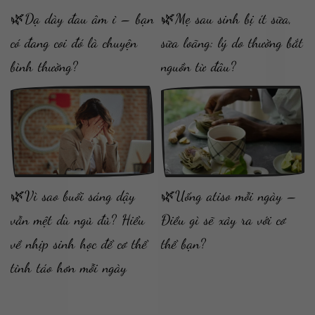
🌿Dạ dày đau âm ỉ – bạn
🌿Mẹ sau sinh bị ít sữa,
có đang coi đó là chuyện
sữa loãng: lý do thường bắt
bình thường?
nguồn từ đâu?
🌿Vì sao buổi sáng dậy
🌿Uống atiso mỗi ngày –
vẫn mệt dù ngủ đủ? Hiểu
Điều gì sẽ xảy ra với cơ
về nhịp sinh học để cơ thể
thể bạn?
tỉnh táo hơn mỗi ngày