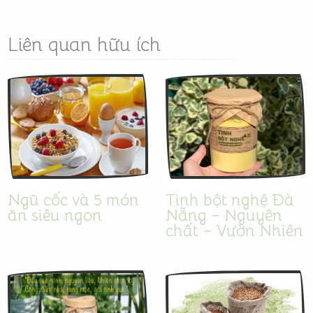
Liên quan hữu ích
Ngũ cốc và 5 món
Tinh bột nghệ Đà
ăn siêu ngon
Nẵng – Nguyên
chất – Vườn Nhiên