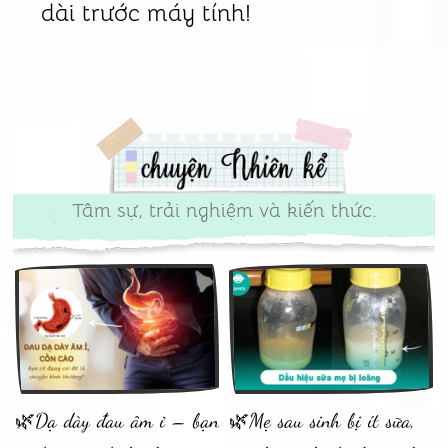
dài trước máy tính!
Tâm sự, trải nghiệm và kiến thức.
🌿Dạ dày đau âm ỉ – bạn
🌿Mẹ sau sinh bị ít sữa,