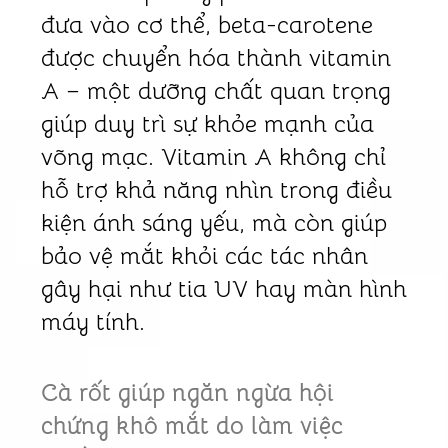
đưa vào cơ thể, beta-carotene
được chuyển hóa thành vitamin
A – một dưỡng chất quan trọng
giúp duy trì sự khỏe mạnh của
võng mạc. Vitamin A không chỉ
hỗ trợ khả năng nhìn trong điều
kiện ánh sáng yếu, mà còn giúp
bảo vệ mắt khỏi các tác nhân
gây hại như tia UV hay màn hình
máy tính.
Cà rốt giúp ngăn ngừa hội
chứng khô mắt do làm việc