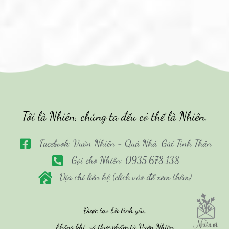
Tôi là Nhiên, chúng ta đều có thể là Nhiên.
Facebook: Vườn Nhiên - Quà Nhà, Gửi Tình Thân
Gọi cho Nhiên: 0935.678.138
Địa chỉ liên hệ (click vào để xem thêm)
Được tạo bởi tình yêu,
không khí, và thực phẩm từ Vườn Nhiên