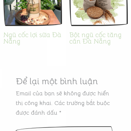
Ngũ cốc lợi sữa Đà
Bột ngũ cốc tăng
Nẵng
cân Đà Nẵng
Để lại một bình luận
Email của bạn sẽ không được hiển
thị công khai.
Các trường bắt buộc
được đánh dấu
*
Nhập