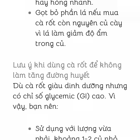
hay hỏng nhanh.
Gọt bỏ phần lá nếu mua
cà rốt còn nguyên củ cày
vì lá làm giảm độ ẩm
trong củ.
Lưu ý khi dùng cà rốt để không
làm tăng đường huyết
Dù cà rốt giàu dinh dưỡng nhưng
có chỉ số glycemic (GI) cao. Vì
vậy, bạn nên:
Sử dụng với lượng vừa
phải, khoảng 1-2 củ nhỏ