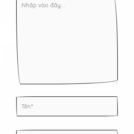
vào
đây...
Tên*