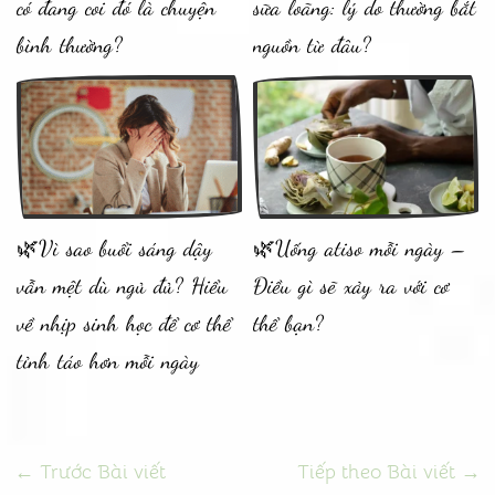
có đang coi đó là chuyện
sữa loãng: lý do thường bắt
bình thường?
nguồn từ đâu?
🌿Vì sao buổi sáng dậy
🌿Uống atiso mỗi ngày –
vẫn mệt dù ngủ đủ? Hiểu
Điều gì sẽ xảy ra với cơ
về nhịp sinh học để cơ thể
thể bạn?
tỉnh táo hơn mỗi ngày
←
Trước Bài viết
Tiếp theo Bài viết
→