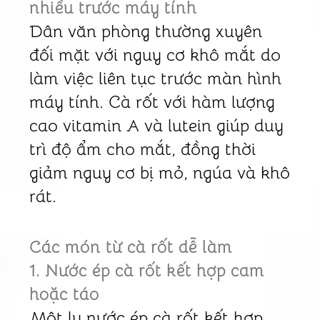
nhiều trước máy tính
Dân văn phòng thường xuyên
đối mặt với nguy cơ khô mắt do
làm việc liên tục trước màn hình
máy tính. Cà rốt với hàm lượng
cao vitamin A và lutein giúp duy
trì độ ẩm cho mắt, đồng thời
giảm nguy cơ bị mỏ, ngúa và khô
rát.
Các món từ cà rốt dễ làm
1. Nước ép cà rốt kết hợp cam
hoặc táo
Một ly nước ép cà rốt kết hợp