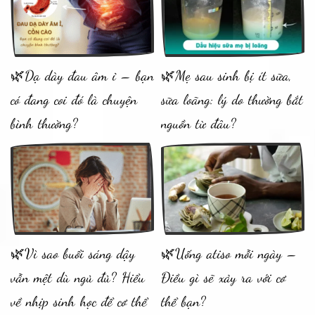
🌿Dạ dày đau âm ỉ – bạn
🌿Mẹ sau sinh bị ít sữa,
có đang coi đó là chuyện
sữa loãng: lý do thường bắt
bình thường?
nguồn từ đâu?
🌿Vì sao buổi sáng dậy
🌿Uống atiso mỗi ngày –
vẫn mệt dù ngủ đủ? Hiểu
Điều gì sẽ xảy ra với cơ
về nhịp sinh học để cơ thể
thể bạn?