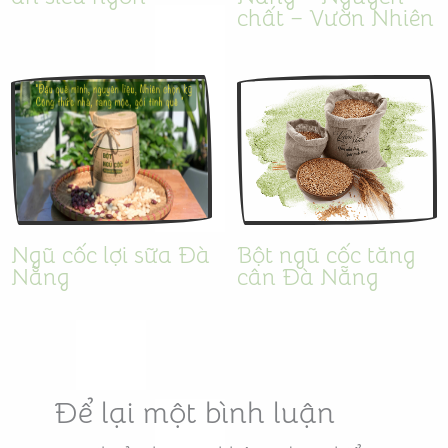
chất – Vườn Nhiên
Ngũ cốc lợi sữa Đà
Bột ngũ cốc tăng
Nẵng
cân Đà Nẵng
Để lại một bình luận