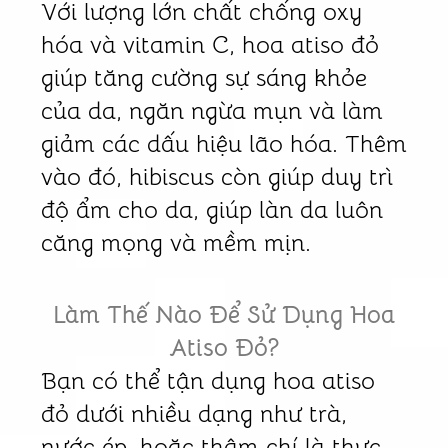
Với lượng lớn chất chống oxy
hóa và vitamin C, hoa atiso đỏ
giúp tăng cường sự sáng khỏe
của da, ngăn ngừa mụn và làm
giảm các dấu hiệu lão hóa. Thêm
vào đó, hibiscus còn giúp duy trì
độ ẩm cho da, giúp làn da luôn
căng mọng và mềm mịn.
Làm Thế Nào Để Sử Dụng Hoa
Atiso Đỏ?
Bạn có thể tận dụng hoa atiso
đỏ dưới nhiều dạng như trà,
nước ép, hoặc thậm chí là thực