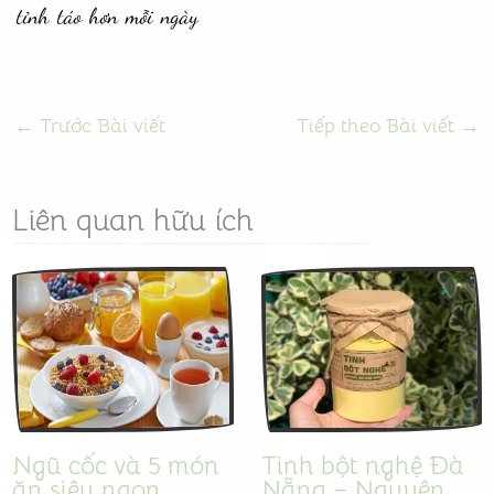
tỉnh táo hơn mỗi ngày
←
Trước Bài viết
Tiếp theo Bài viết
→
Liên quan hữu ích
Ngũ cốc và 5 món
Tinh bột nghệ Đà
ăn siêu ngon
Nẵng – Nguyên