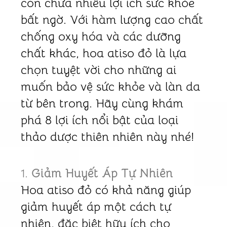
còn chứa nhiều lợi ích sức khỏe
bất ngờ. Với hàm lượng cao chất
chống oxy hóa và các dưỡng
chất khác, hoa atiso đỏ là lựa
chọn tuyệt vời cho những ai
muốn bảo vệ sức khỏe và làn da
từ bên trong. Hãy cùng khám
phá 8 lợi ích nổi bật của loại
thảo dược thiên nhiên này nhé!
1.
Giảm Huyết Áp Tự Nhiên
Hoa atiso đỏ có khả năng giúp
giảm huyết áp một cách tự
nhiên, đặc biệt hữu ích cho