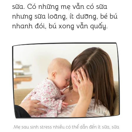
sữa. Có những mẹ vẫn có sữa
nhưng sữa loãng, ít dưỡng, bé bú
nhanh đói, bú xong vẫn quấy.
Mẹ sau sinh stress nhiều có thể dẫn đến ít sữa, sữa