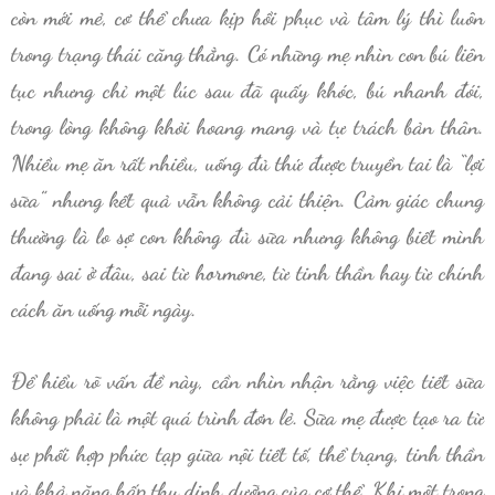
còn mới mẻ, cơ thể chưa kịp hồi phục và tâm lý thì luôn
trong trạng thái căng thẳng. Có những mẹ nhìn con bú liên
tục nhưng chỉ một lúc sau đã quấy khóc, bú nhanh đói,
trong lòng không khỏi hoang mang và tự trách bản thân.
Nhiều mẹ ăn rất nhiều, uống đủ thứ được truyền tai là “lợi
sữa” nhưng kết quả vẫn không cải thiện. Cảm giác chung
thường là lo sợ con không đủ sữa nhưng không biết mình
đang sai ở đâu, sai từ hormone, từ tinh thần hay từ chính
cách ăn uống mỗi ngày.
Để hiểu rõ vấn đề này, cần nhìn nhận rằng việc tiết sữa
không phải là một quá trình đơn lẻ. Sữa mẹ được tạo ra từ
sự phối hợp phức tạp giữa nội tiết tố, thể trạng, tinh thần
và khả năng hấp thu dinh dưỡng của cơ thể. Khi một trong