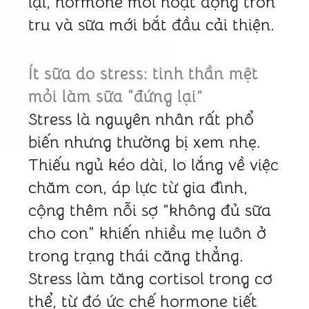
lại, hormone mới hoạt động trơn
tru và sữa mới bắt đầu cải thiện.
Ít sữa do stress: tinh thần mệt
mỏi làm sữa “đứng lại”
Stress là nguyên nhân rất phổ
biến nhưng thường bị xem nhẹ.
Thiếu ngủ kéo dài, lo lắng về việc
chăm con, áp lực từ gia đình,
cộng thêm nỗi sợ “không đủ sữa
cho con” khiến nhiều mẹ luôn ở
trong trạng thái căng thẳng.
Stress làm tăng cortisol trong cơ
thể, từ đó ức chế hormone tiết