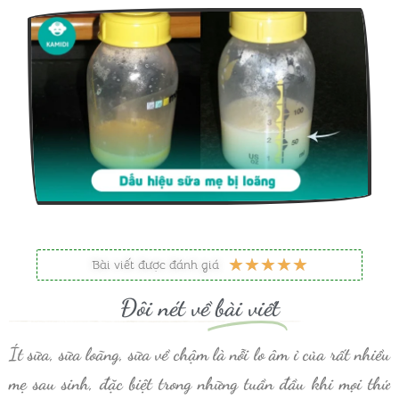
5
★
★
★
★
★
Bài viết được đánh giá
/
Đôi nét về
bài viết
5
Ít sữa, sữa loãng, sữa về chậm là nỗi lo âm ỉ của rất nhiều
mẹ sau sinh, đặc biệt trong những tuần đầu khi mọi thứ