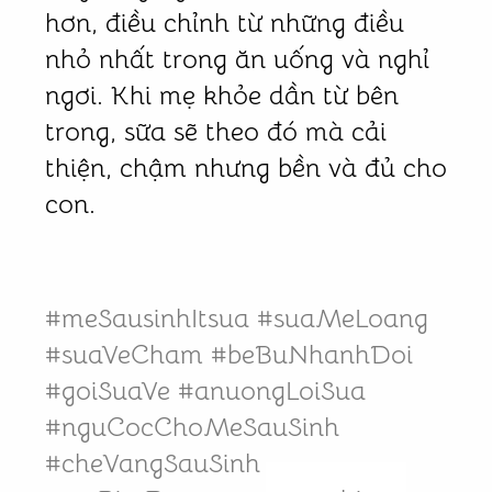
hơn, điều chỉnh từ những điều
nhỏ nhất trong ăn uống và nghỉ
ngơi. Khi mẹ khỏe dần từ bên
trong, sữa sẽ theo đó mà cải
thiện, chậm nhưng bền và đủ cho
con.
#meSausinhItsua #suaMeLoang
#suaVeCham #beBuNhanhDoi
#goiSuaVe #anuongLoiSua
#nguCocChoMeSauSinh
#cheVangSauSinh