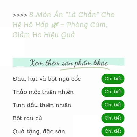
>>>>
8 Món Ăn “Lá Chắn” Cho
Hệ Hô Hấp 🌿 – Phòng Cúm,
Giảm Ho Hiệu Quả
Xem thêm
sản phẩm khác
Đậu, hạt và bột ngũ cốc
Chi tiết
Thảo mộc thiên nhiên
Chi tiết
Tinh dầu thiên nhiên
Chi tiết
Bột rau củ
Chi tiết
Quà tặng, đặc sản
Chi tiết