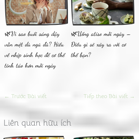
🌿Vì sao buổi sáng dậy
🌿Uống atiso mỗi ngày –
vẫn mệt dù ngủ đủ? Hiểu
Điều gì sẽ xảy ra với cơ
về nhịp sinh học để cơ thể
thể bạn?
tỉnh táo hơn mỗi ngày
←
Trước Bài viết
Tiếp theo Bài viết
→
Liên quan hữu ích