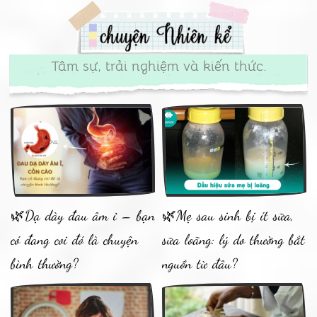
Tâm sự, trải nghiệm và kiến thức.
🌿Dạ dày đau âm ỉ – bạn
🌿Mẹ sau sinh bị ít sữa,
có đang coi đó là chuyện
sữa loãng: lý do thường bắt
bình thường?
nguồn từ đâu?