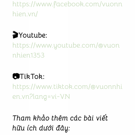
https://www.facebook.com/vuonn
hien.vn/
🎬Youtube:
https://www.youtube.com/@vuon
nhien1353
📷TikTok:
https://www.tiktok.com/@vuonnhi
en.vn?lang=vi-VN
Tham khảo thêm các bài viết
hữu ích dưới đây: