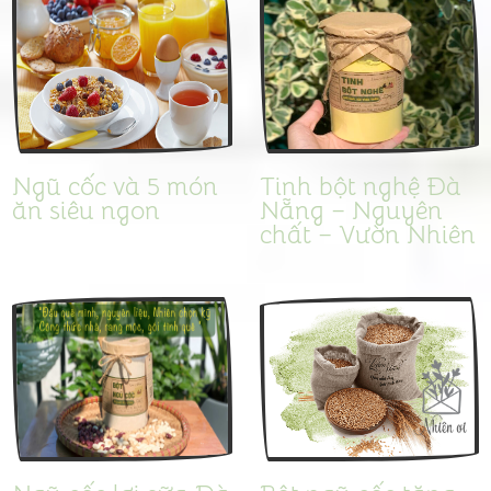
Ngũ cốc và 5 món
Tinh bột nghệ Đà
ăn siêu ngon
Nẵng – Nguyên
chất – Vườn Nhiên