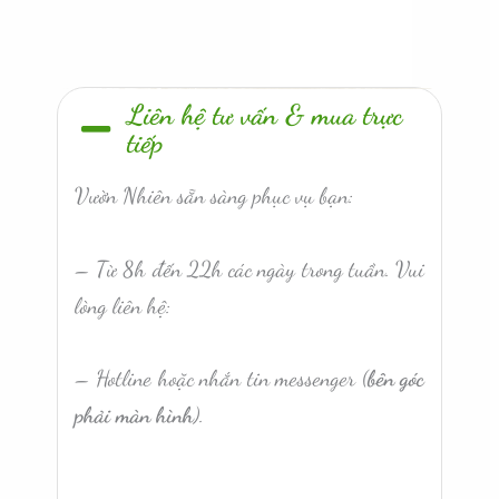
Liên hệ tư vấn & mua trực
tiếp
Vườn Nhiên sẵn sàng phục vụ bạn:
– Từ 8h đến 22h các ngày trong tuần. Vui
lòng liên hệ:
– Hotline hoặc nhắn tin messenger (
bên góc
phải màn hình
).