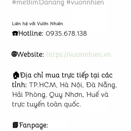
#meBimDanang #vuonnhien
Liên hệ với Vườn Nhiên
☎️Hotline:
0935.678.138
🌐Website:
https://vuonnhien.vn
🏠Địa chỉ mua trực tiếp tại các
tỉnh:
TP.HCM, Hà Nội, Đà Nẵng,
Hải Phòng, Quy Nhơn, Huế và
trực tuyến toàn quốc.
📘Fanpage: