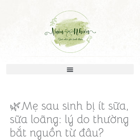
🌿Mẹ sau sinh bị ít sữa,
sữa loãng: lý do thường
bắt nguồn từ đâu?