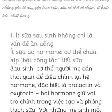
những yếu tố này gặp trục trặc, sữa có thể về chậm, ít hoặc
kém chất lượng.
1. Ít sữa sau sinh không chỉ là
vấn đề ăn uống
Ít sữa do hormone: cơ thể chưa
kịp “bật công tắc” tiết sữa
Sau sinh, cơ thể người mẹ cần
thời gian để điều chỉnh lại hệ
hormone, đặc biệt là prolactin và
oxytocin – hai hormone giữ vai
trò chính trong việc tạo và phóng
thích sữa. Với những mẹ sinh mổ,