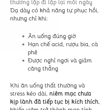
thương lặp đi lặp lại mỗi ngày
Dạ dày có khả năng tự phục hồi,
nhưng chỉ khi:
Ăn uống đúng giờ
Hạn chế acid, rượu bia, cà
phê
Được nghỉ ngơi và giảm
căng thẳng
Khi ăn uống thất thường và
stress kéo dài,
niêm mạc chưa
kịp lành đã tiếp tục bị kích thích
,
khiến viêm trở thành mạn tính.