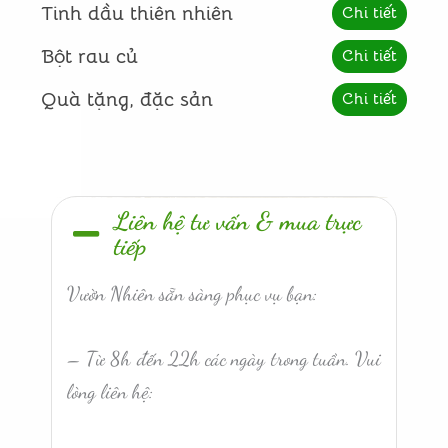
Tinh dầu thiên nhiên
Chi tiết
Bột rau củ
Chi tiết
Quà tặng, đặc sản
Chi tiết
Liên hệ tư vấn & mua trực
tiếp
Vườn Nhiên sẵn sàng phục vụ bạn:
– Từ 8h đến 22h các ngày trong tuần. Vui
lòng liên hệ: