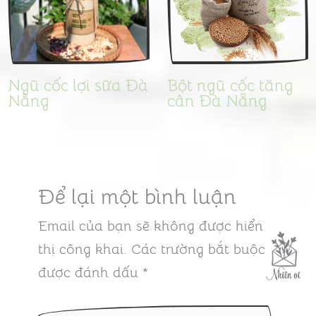
Ngũ cốc lợi sữa Đà
Bột ngũ cốc tăng
Nẵng
cân Đà Nẵng
Để lại một bình luận
Email của bạn sẽ không được hiển
thị công khai.
Các trường bắt buộc
được đánh dấu
*