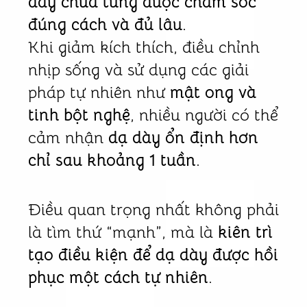
dày chưa từng được chăm sóc
đúng cách và đủ lâu
.
Khi giảm kích thích, điều chỉnh
nhịp sống và sử dụng các giải
pháp tự nhiên như
mật ong và
tinh bột nghệ
, nhiều người có thể
cảm nhận
dạ dày ổn định hơn
chỉ sau khoảng 1 tuần
.
Điều quan trọng nhất không phải
là tìm thứ “mạnh”, mà là
kiên trì
tạo điều kiện để dạ dày được hồi
phục một cách tự nhiên
.