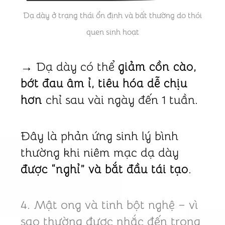
Dạ dày ở trạng thái ổn định và bất thường do thói
quen sinh hoạt
→ Dạ dày có thể
giảm cồn cào,
bớt đau âm ỉ, tiêu hóa dễ chịu
hơn
chỉ sau vài ngày đến 1 tuần.
Đây là phản ứng sinh lý bình
thường khi niêm mạc dạ dày
được “nghỉ” và bắt đầu tái tạo
.
4. Mật ong và tinh bột nghệ – vì
sao thường được nhắc đến trong