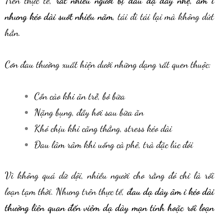
Trên thực tế,
rất nhiều người bị đau dạ dày nhẹ, âm ỉ
nhưng kéo dài suốt nhiều năm
, tái đi tái lại mà không dứt
hẳn.
Cơn đau thường xuất hiện dưới những dạng rất quen thuộc:
Cồn cào khi ăn trễ, bỏ bữa
Nặng bụng, đầy hơi sau bữa ăn
Khó chịu khi căng thẳng, stress kéo dài
Đau lâm râm khi uống cà phê, trà đặc lúc đói
Vì không quá dữ dội, nhiều người cho rằng đó chỉ là rối
loạn tạm thời. Nhưng trên thực tế,
đau dạ dày âm ỉ kéo dài
thường liên quan đến viêm dạ dày mạn tính hoặc rối loạn