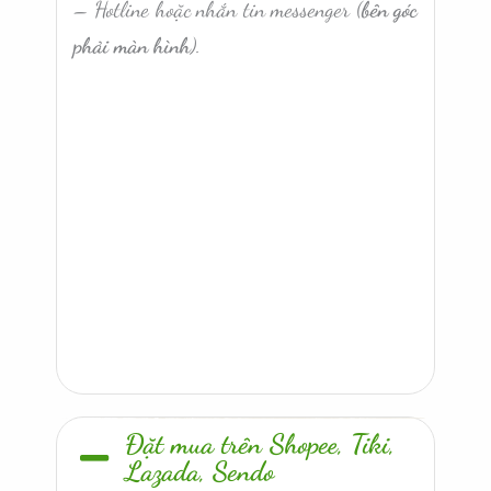
– Hotline hoặc nhắn tin messenger (
bên góc
phải màn hình
).
Đặt mua trên Shopee, Tiki,
Lazada, Sendo