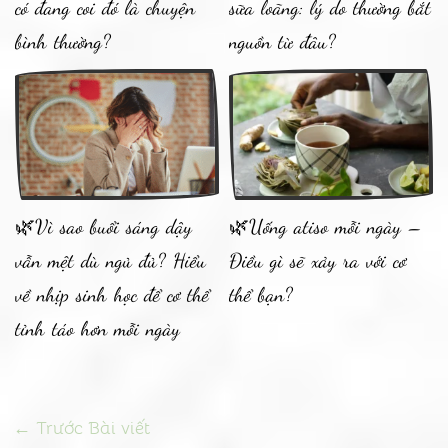
có đang coi đó là chuyện
sữa loãng: lý do thường bắt
bình thường?
nguồn từ đâu?
🌿Vì sao buổi sáng dậy
🌿Uống atiso mỗi ngày –
vẫn mệt dù ngủ đủ? Hiểu
Điều gì sẽ xảy ra với cơ
về nhịp sinh học để cơ thể
thể bạn?
tỉnh táo hơn mỗi ngày
←
Trước Bài viết