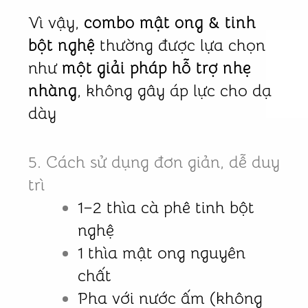
Vì vậy,
combo mật ong & tinh
bột nghệ
thường được lựa chọn
như
một giải pháp hỗ trợ nhẹ
nhàng
, không gây áp lực cho dạ
dày
5. Cách sử dụng đơn giản, dễ duy
trì
1–2 thìa cà phê tinh bột
nghệ
1 thìa mật ong nguyên
chất
Pha với nước ấm (không