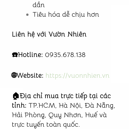
dần
Tiêu hóa dễ chịu hơn
Liên hệ với Vườn Nhiên
☎️Hotline:
0935.678.138
🌐Website:
https://vuonnhien.vn
🏠Địa chỉ mua trực tiếp tại các
tỉnh:
TP.HCM, Hà Nội, Đà Nẵng,
Hải Phòng, Quy Nhơn, Huế và
trực tuyến toàn quốc.