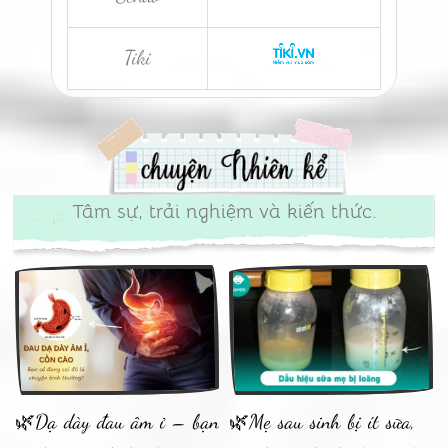
Tiki
Tâm sự, trải nghiệm và kiến thức.
🌿Dạ dày đau âm ỉ – bạn
🌿Mẹ sau sinh bị ít sữa,