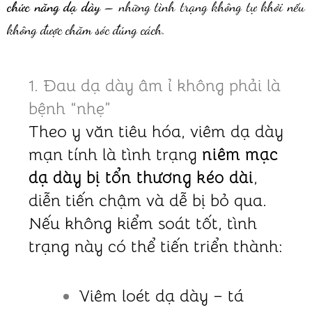
chức năng dạ dày
– những tình trạng không tự khỏi nếu
không được chăm sóc đúng cách.
1. Đau dạ dày âm ỉ không phải là
bệnh “nhẹ”
Theo y văn tiêu hóa, viêm dạ dày
mạn tính là tình trạng
niêm mạc
dạ dày bị tổn thương kéo dài
,
diễn tiến chậm và dễ bị bỏ qua.
Nếu không kiểm soát tốt, tình
trạng này có thể tiến triển thành:
Viêm loét dạ dày – tá