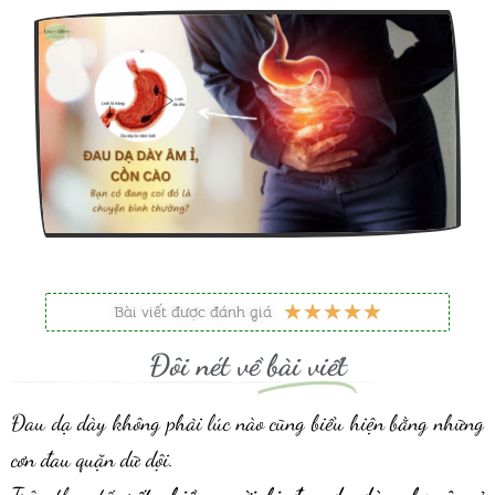
5
★
★
★
★
★
Bài viết được đánh giá
/
Đôi nét về
bài viết
5
Đau dạ dày không phải lúc nào cũng biểu hiện bằng những
cơn đau quặn dữ dội.