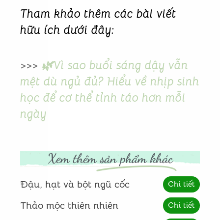
Tham khảo thêm các bài viết
hữu ích dưới đây:
>>>
🌿Vì sao buổi sáng dậy vẫn
mệt dù ngủ đủ? Hiểu về nhịp sinh
học để cơ thể tỉnh táo hơn mỗi
ngày
Xem thêm
sản phẩm khác
Đậu, hạt và bột ngũ cốc
Chi tiết
Thảo mộc thiên nhiên
Chi tiết