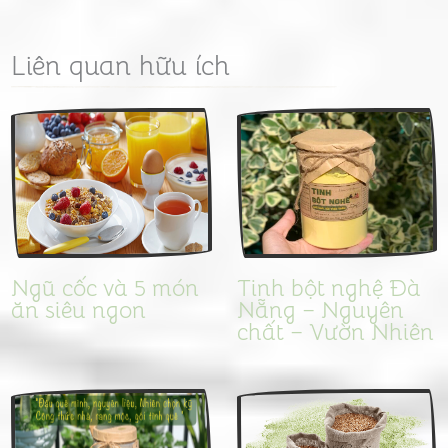
Liên quan hữu ích
Ngũ cốc và 5 món
Tinh bột nghệ Đà
ăn siêu ngon
Nẵng – Nguyên
chất – Vườn Nhiên