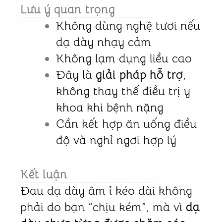
Lưu ý quan trọng
Không dùng nghệ tươi nếu
dạ dày nhạy cảm
Không lạm dụng liều cao
Đây là
giải pháp hỗ trợ
,
không thay thế điều trị y
khoa khi bệnh nặng
Cần kết hợp ăn uống điều
độ và nghỉ ngơi hợp lý
Kết luận
Đau dạ dày âm ỉ kéo dài không
phải do bạn “chịu kém”, mà vì
dạ