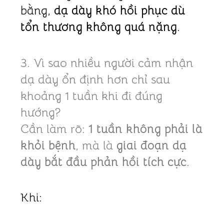
bằng,
dạ dày khó hồi phục dù
tổn thương không quá nặng
.
3. Vì sao nhiều người cảm nhận
dạ dày ổn định hơn chỉ sau
khoảng 1 tuần khi đi đúng
hướng?
Cần làm rõ:
1 tuần không phải là
khỏi bệnh
, mà là
giai đoạn dạ
dày bắt đầu phản hồi tích cực
.
Khi: