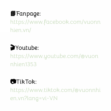
📘Fanpage:
https://www.facebook.com/vuonn
hien.vn/
🎬Youtube:
https://www.youtube.com/@vuon
nhien1353
📷TikTok:
https://www.tiktok.com/@vuonnhi
en.vn?lang=vi-VN