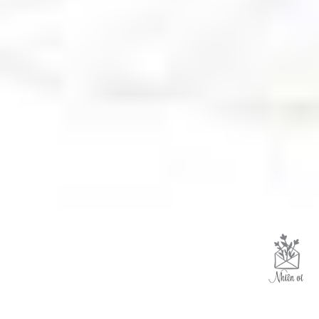
Like trang để cùng Nhiên tận hưởng
cuộc sống yên bình