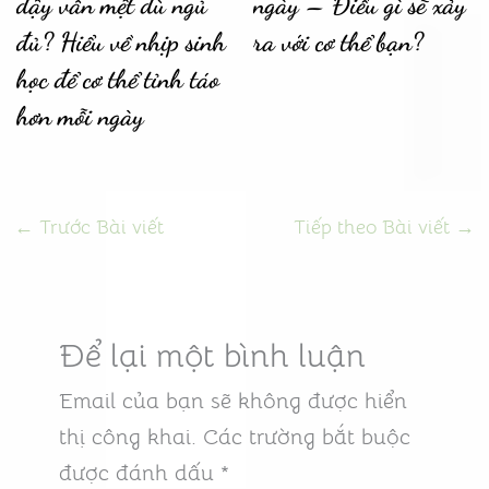
dậy vẫn mệt dù ngủ
ngày – Điều gì sẽ xảy
đủ? Hiểu về nhịp sinh
ra với cơ thể bạn?
học để cơ thể tỉnh táo
hơn mỗi ngày
←
Trước Bài viết
Tiếp theo Bài viết
→
Để lại một bình luận
Email của bạn sẽ không được hiển
thị công khai.
Các trường bắt buộc
được đánh dấu
*