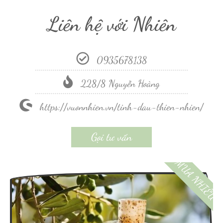
Liên hệ với Nhiên
0935678138
228/8 Nguyễn Hoàng
https://vuonnhien.vn/tinh-dau-thien-nhien/
Gọi tư vấn
MUA NHIỀU