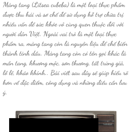
Màng tang (Litsea cubeba) là một loại thực phẩm
được thu hái và sơ chế để sử dụng hỗ trợ chữa trị
nhiều vấn đề sức khỏe vô cùng quen thuộc đối với
người dân Việt. Ngoài vai trò là một loại thực
phẩm ra, màng tang còn là nguyên liệu để chế biến
thành tinh dầu. Màng tang còn có tên gọi khác là
mần tang, khương mộc, sơn thương, tất trứng già,
lồ lê, khảo khinh.. Bài viết sau đây sẽ giúp hiểu rõ
hơn về đặc điểm, công dụng và những điều cần lưu
ý.