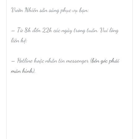
Vườn Nhiên sẵn sàng phục vụ bạn:
– Từ 8h đến 22h các ngày trong tuần. Vui lòng
liên hệ:
– Hotline hoặc nhắn tin messenger (
bên góc phải
màn hình
).