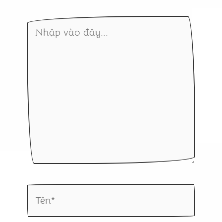
Nhập
vào
đây...
Tên*