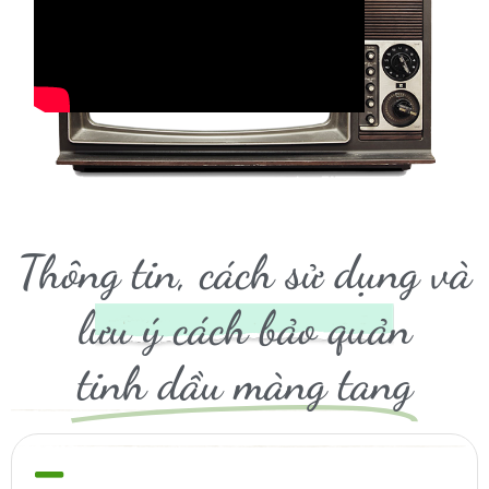
Thông tin, cách sử dụng và
lưu ý cách bảo quản
tinh dầu màng tang