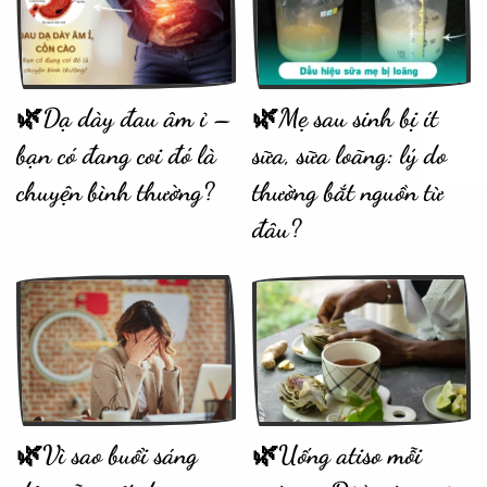
🌿Dạ dày đau âm ỉ –
🌿Mẹ sau sinh bị ít
bạn có đang coi đó là
sữa, sữa loãng: lý do
chuyện bình thường?
thường bắt nguồn từ
đâu?
🌿Vì sao buổi sáng
🌿Uống atiso mỗi