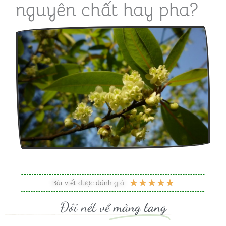
nguyên chất hay pha?
5
★
★
★
★
★
Bài viết được đánh giá
/
Đôi nét về
màng tang
5