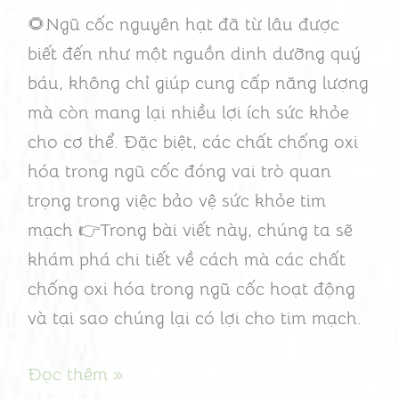
Vệ
🌻Ngũ cốc nguyên hạt đã từ lâu được
Sức
biết đến như một nguồn dinh dưỡng quý
Khỏe
báu, không chỉ giúp cung cấp năng lượng
Tim
mà còn mang lại nhiều lợi ích sức khỏe
Mạch?
cho cơ thể. Đặc biệt, các chất chống oxi
hóa trong ngũ cốc đóng vai trò quan
trọng trong việc bảo vệ sức khỏe tim
mạch 👉Trong bài viết này, chúng ta sẽ
khám phá chi tiết về cách mà các chất
chống oxi hóa trong ngũ cốc hoạt động
và tại sao chúng lại có lợi cho tim mạch.
Đọc thêm »