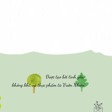
Được tạo bởi tình yêu,
không khí, và thực phẩm từ Vườn Nhiên