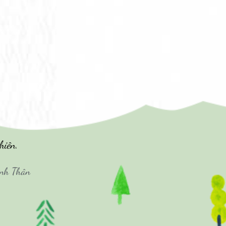
hiên.
ình Thân