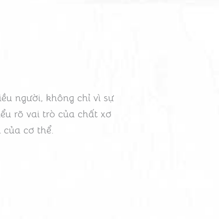
u người, không chỉ vì sự
iểu rõ vai trò của chất xơ
n của cơ thể.