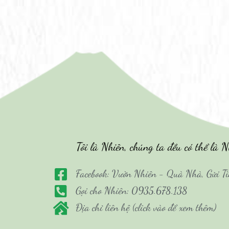
Tôi là Nhiên, chúng ta đều có thể là N
Facebook: Vườn Nhiên - Quà Nhà, Gửi T
Gọi cho Nhiên: 0935.678.138
Địa chỉ liên hệ (click vào để xem thêm)