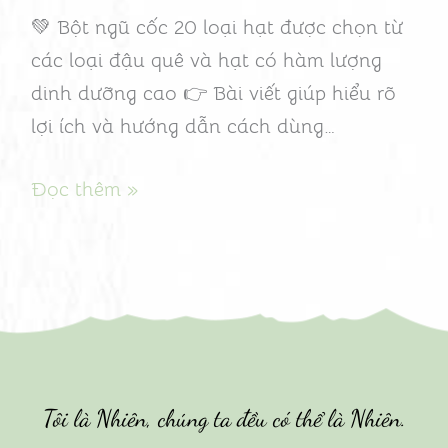
ăn
💚 Bột ngũ cốc 20 loại hạt được chọn từ
uống
các loại đậu quê và hạt có hàm lượng
cân
dinh dưỡng cao 👉 Bài viết giúp hiểu rõ
bằng
lợi ích và hướng dẫn cách dùng…
và
tiện
Đọc thêm »
lợi”
Tôi là Nhiên, chúng ta đều có thể là Nhiên.