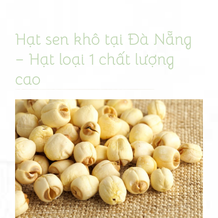
Hạt sen khô tại Đà Nẵng
Hạt
sen
– Hạt loại 1 chất lượng
khô
cao
tại
Đà
Nẵng
–
Hạt
loại
1
chất
lượng