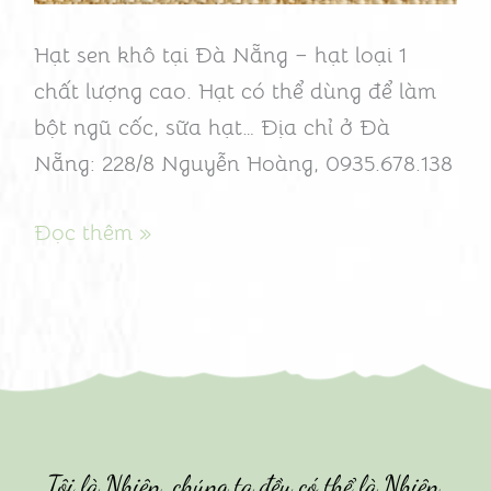
cao
Hạt sen khô tại Đà Nẵng – hạt loại 1
chất lượng cao. Hạt có thể dùng để làm
bột ngũ cốc, sữa hạt… Địa chỉ ở Đà
Nẵng: 228/8 Nguyễn Hoàng, 0935.678.138
Đọc thêm »
Tôi là Nhiên, chúng ta đều có thể là Nhiên.