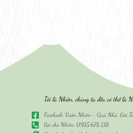
Tôi là Nhiên, chúng ta đều có thể là N
Facebook: Vườn Nhiên - Quà Nhà, Gửi T
Gọi cho Nhiên: 0935.678.138