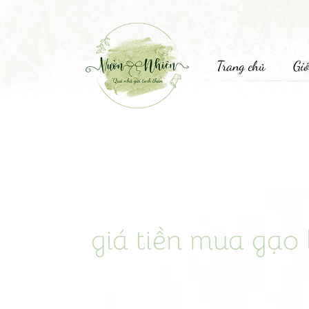
Trang chủ
Giớ
giá tiền mua gạo 