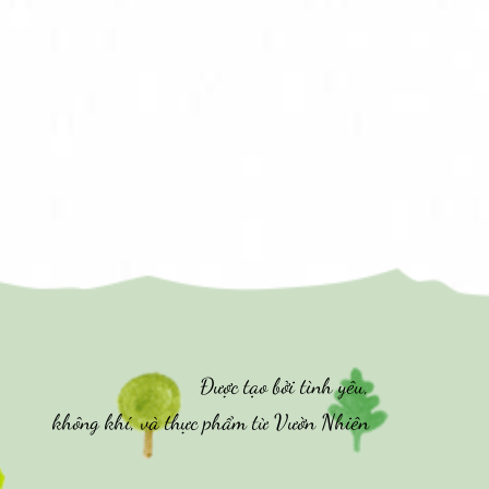
Được tạo bởi tình yêu,
không khí, và thực phẩm từ Vườn Nhiên