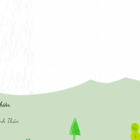
hiên.
ình Thân