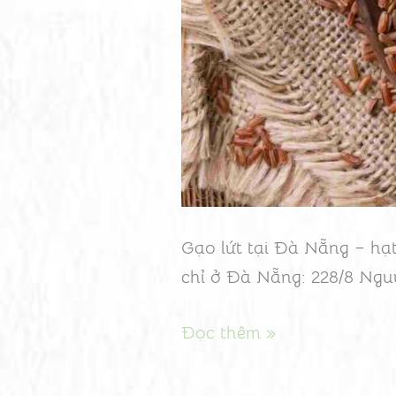
cao
Gạo lứt tại Đà Nẵng – hạt
chỉ ở Đà Nẵng: 228/8 Ngu
Đọc thêm »