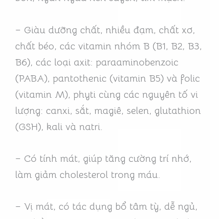
– Giàu dưỡng chất, nhiều đạm, chất xơ,
chất béo, các vitamin nhóm B (B1, B2, B3,
B6), các loại axit: paraaminobenzoic
(PABA), pantothenic (vitamin B5) và folic
(vitamin M), phyti cùng các nguyên tố vi
lượng: canxi, sắt, magiê, selen, glutathion
(GSH), kali và natri.
– Có tính mát, giúp tăng cường trí nhớ,
làm giảm cholesterol trong máu.
– Vị mát, có tác dụng bổ tâm tỳ, dễ ngủ,