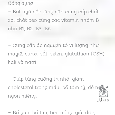
Công dụng
– Bột ngũ cốc tăng cân cung cấp chất
xơ, chất béo cùng các vitamin nhóm B
như B1, B2, B3, B6…
– Cung cấp ác nguyên tố vi lượng như:
magiê, canxi, sắt, selen, glutathion (GSH),
kali và natri.
– Giúp tăng cường trí nhớ, giảm
cholesterol trong máu, bổ tâm tỳ, dễ ngủ,
ngon miệng.
– Bổ gan, bổ tim, tiêu nóng, giải độc,