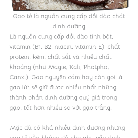
Gạo tẻ là nguồn cung cấp dồi dào chát
dinh dưỡng
Là nguồn cung cấp dồi dào tinh bột,
vitamin (B1, B2, niacin, vitamin E), chất
protein, kẽm, chất sắt và nhiều chất
khoáng (như Magie, Kali, Photpho,
Canxi). Gạo nguyên cám hay còn gọi là
gạo lứt sẽ giữ được nhiều nhất những
thành phần dinh dưỡng quý giá trong
gạo, tốt hơn nhiều so với gạo trắng.
Mặc dù có khá nhiều dinh dưỡng nhưng
gạo tẻ vẫn không đủ cho nhu cầu dinh