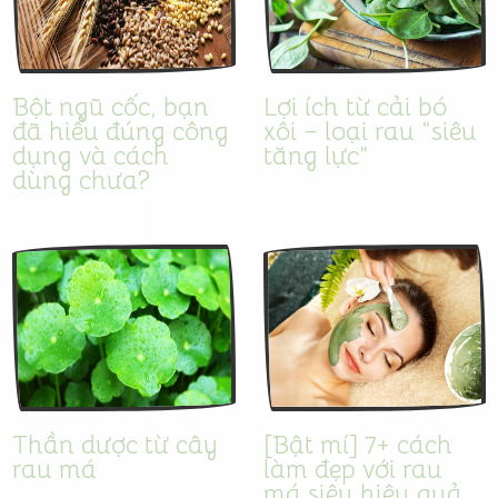
Bột ngũ cốc, bạn
Lợi ích từ cải bó
đã hiểu đúng công
xôi – loại rau “siêu
dụng và cách
tăng lực”
dùng chưa?
Thần dược từ cây
[Bật mí] 7+ cách
rau má
làm đẹp với rau
má siêu hiệu quả