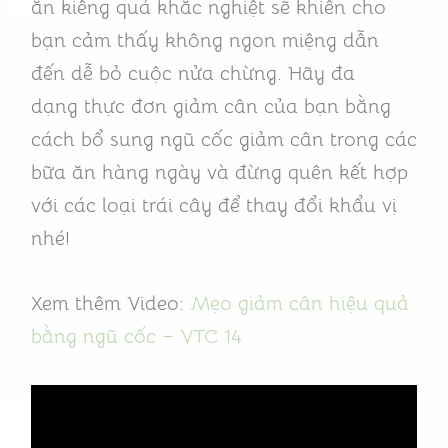
ăn kiêng quá khắc nghiệt sẽ khiến cho
bạn cảm thấy không ngon miệng dẫn
đến dễ bỏ cuộc nửa chừng. Hãy đa
dạng thực đơn giảm cân của bạn bằng
cách bổ sung ngũ cốc giảm cân trong các
bữa ăn hàng ngày và đừng quên kết hợp
với các loại trái cây để thay đổi khẩu vị
nhé!
Xem thêm Video:
Mẹo giảm cân hiệu quả
bằng ngũ cốc – VTC 14