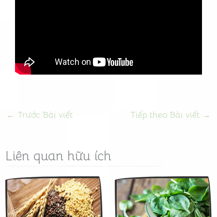
←
Trước Bài viết
Tiếp theo Bài viết
→
Liên quan hữu ích