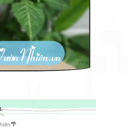
m
hiên
🌴