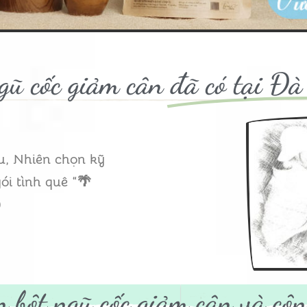
gũ cốc giảm cân
đã có tại Đ
u, Nhiên chọn kỹ
ói tình quê “🌴
)
n bột ngũ cốc giảm cân và
côn