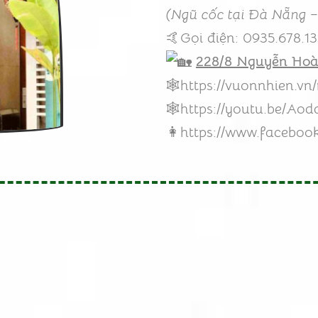
(Ngũ cốc tại Đà Nẵng –
🤙Gọi điện: 0935.678.1
228/8 Nguyễn Ho
🕸️
https://vuonnhien.v
🕸️
https://youtu.be/Aod
👩
https://www.facebo