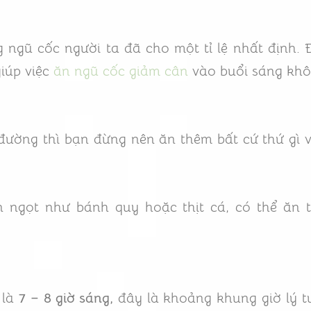
 ngũ cốc người ta đã cho một tỉ lệ nhất định. 
giúp việc
ăn ngũ cốc giảm cân
vào buổi sáng khôn
đường thì bạn đừng nên ăn thêm bất cứ thứ gì vì
ăn ngọt như bánh quy hoặc thịt cá, có thể ăn
 là
7 – 8 giờ sáng,
đây là khoảng khung giờ lý 