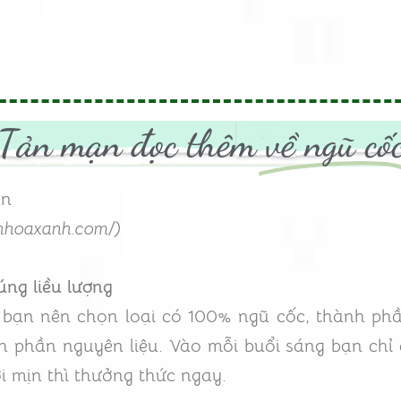
Tản mạn đọc thêm
về ngũ cố
ân
chhoaxanh.com/)
úng liều lượng
, bạn nên chọn loại có 100% ngũ cốc, thành phầ
nh phần nguyên liệu. Vào mỗi buổi sáng bạn chỉ
 mịn thì thưởng thức ngay.