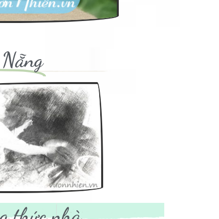
à Nẵng
g thức nhà