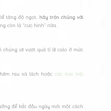
Để tăng độ ngọt,
hãy trộn chúng với
g còn là “cực hình” nữa.
 chúng sẽ vượt quá tỉ lệ calo ở mức
 thêm rau xà lách hoặc
các loại trái
tưởng để bắt đầu ngày mới một cách