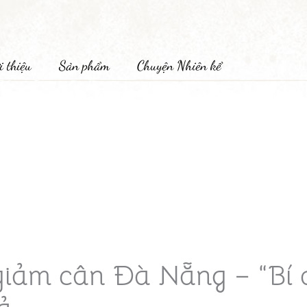
i thiệu
Sản phẩm
Chuyện Nhiên kể
giảm cân Đà Nẵng – “Bí 