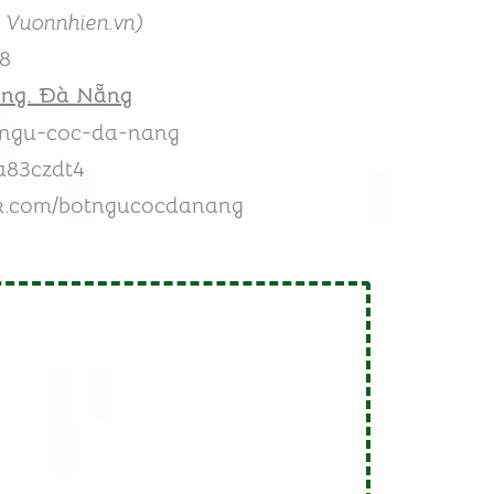
 Vuonnhien.vn)
38
àng. Đà Nẵng
n/ngu-coc-da-nang
a83czdt4
ok.com/botngucocdanang