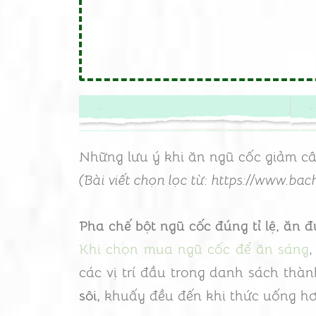
Những lưu ý khi ăn ngũ cốc giảm c
(Bài viết chọn lọc từ: https://www.ba
Pha chế bột ngũ cốc đúng tỉ lệ, ăn đ
Khi chọn mua ngũ cốc để ăn sáng
các vị trí đầu trong danh sách thà
sôi,
khuấy đều đến khi thức uống hơi