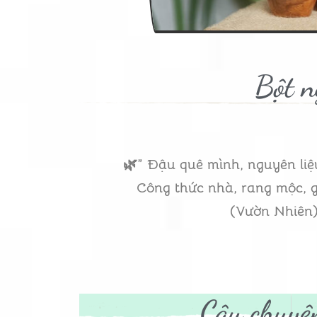
Bột n
🌿” Đậu quê mình, nguyên liệ
Công thức nhà, rang mộc, g
(Vườn Nhiên
Câu chuyệ