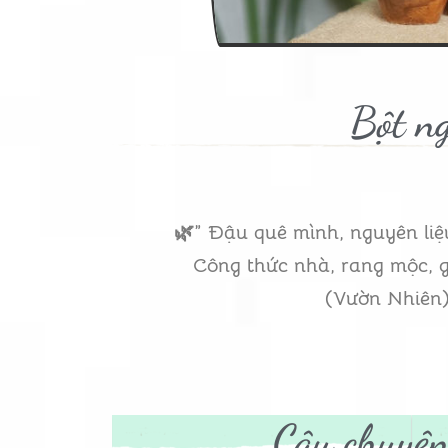
Bột ng
🌿” Đậu quê mình, nguyên liệ
Công thức nhà, rang mộc, g
(Vườn Nhiên
Câu chuyện