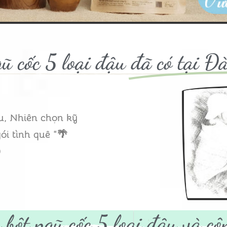
ũ cốc 5 loại đậu
đã có tại Đ
u, Nhiên chọn kỹ
ói tình quê “🌴
)
 bột ngũ cốc 5 loại đậu và
cô