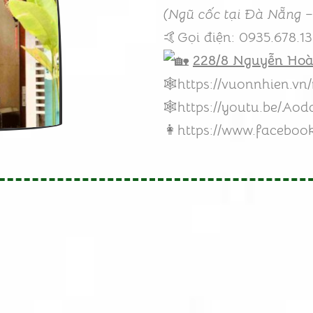
(Ngũ cốc tại Đà Nẵng –
🤙Gọi điện: 0935.678.1
228/8 Nguyễn Ho
🕸️
https://vuonnhien.v
🕸️
https://youtu.be/Aod
👩
https://www.facebo