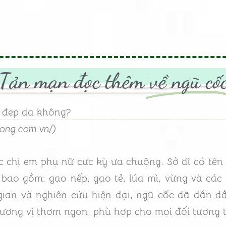
Tản mạn đọc thêm
về ngũ cố
m đẹp da không?
uong.com.vn/)
 chị em phụ nữ cực kỳ ưa chuộng. Sở dĩ có tên
 bao gồm: gạo nếp, gạo tẻ, lúa mì, vừng và các
 gian và nghiên cứu hiện đại, ngũ cốc đã dần 
hương vị thơm ngon, phù hợp cho mọi đối tượng t