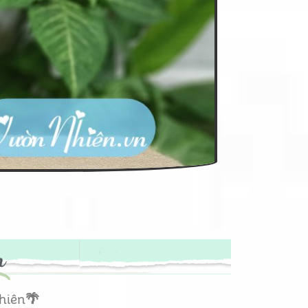
m
hiên
🌴