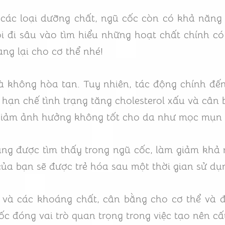
các loại dưỡng chất, ngũ cốc còn có khả năng c
i đi sâu vào tìm hiểu những hoạt chất chính có 
ng lại cho cơ thể nhé!
và không hòa tan. Tuy nhiên, tác động chính đ
 hạn chế tình trạng tăng cholesterol xấu và câ
i, giảm ảnh hưởng không tốt cho da như mọc mụ
ng được tìm thấy trong ngũ cốc, làm giảm khả 
ủa bạn sẽ được trẻ hóa sau một thời gian sử dụ
E và các khoáng chất, cân bằng cho cơ thể và đ
ốc đóng vai trò quan trọng trong việc tạo nên c