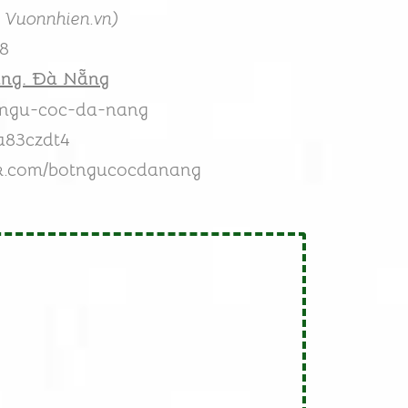
 Vuonnhien.vn)
38
àng. Đà Nẵng
n/ngu-coc-da-nang
a83czdt4
ok.com/botngucocdanang