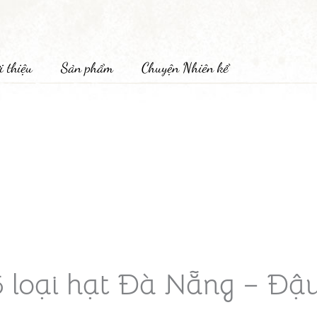
i thiệu
Sản phẩm
Chuyện Nhiên kể
5 loại hạt Đà Nẵng – Đậu