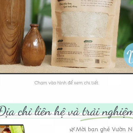
Chạm vào hình để xem chi tiết
Địa chỉ liên hệ và
trải nghiệ
🌿
Mời bạn ghé Vườn N