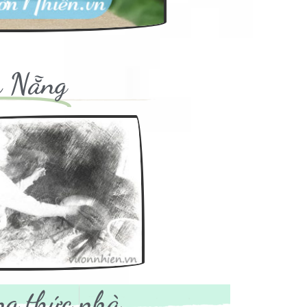
à Nẵng
ng thức nhà