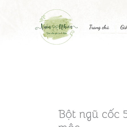
Trang chủ
Giớ
Bột ngũ cốc 